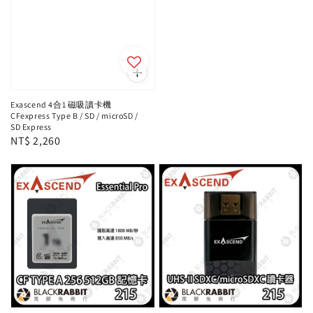
Exascend 4合1 磁吸讀卡機
CFexpress Type B / SD / microSD /
SD Express
Regular
NT$ 2,260
price