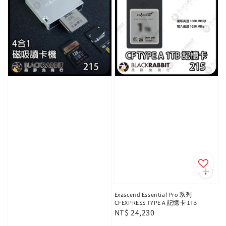
Exascend Essential Pro 系列
CFEXPRESS TYPE A 記憶卡 1TB
Regular
NT$ 24,230
price