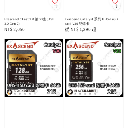
Exascend CFast 2.0 讀卡機 (USB
Exascend Catalyst 系列 UHS-I uSD
3.2 Gen 2)
card V30 記憶卡
Regular
NT$ 2,050
Regular
從
NT$ 1,290
起
price
price