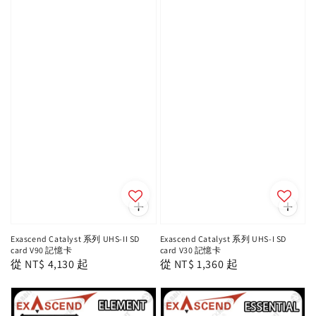
Exascend Catalyst 系列 UHS-II SD
Exascend Catalyst 系列 UHS-I SD
card V90 記憶卡
card V30 記憶卡
Regular
從
NT$ 4,130
起
Regular
從
NT$ 1,360
起
price
price