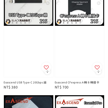
Exascend USB Type-C 20Gbps 線
Exascend CFexpress A 轉 B 轉接卡
Regular
NT$ 380
Regular
NT$ 700
price
price