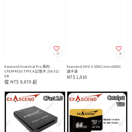
Exascend Essential Pro 系列
Exascend UHS-II SDXC/microSDXC
CFEXPRESS TYPE A 記憶卡 256 512
讀卡器
GB
Regular
NT$ 1,010
Regular
從
NT$ 9,670
起
price
price