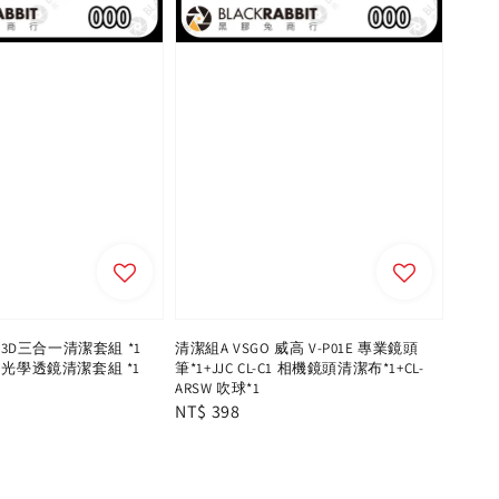
L-3D三合一清潔套組 *1
清潔組A VSGO 威高 V-P01E 專業鏡頭
015 光學透鏡清潔套組 *1
筆*1+JJC CL-C1 相機鏡頭清潔布*1+CL-
ARSW 吹球*1
Regular
NT$ 398
price