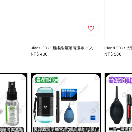
Ulanzi CO25 超纖維鏡頭清潔布 50入
Ulanzi CO23
Regular
NT$ 400
Regular
NT$ 500
price
price