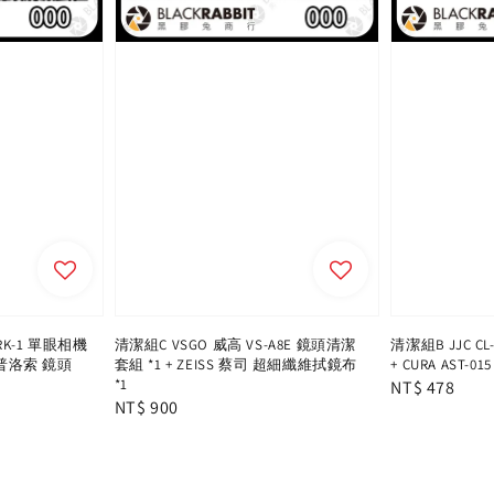
LRK-1 單眼相機
清潔組C VSGO 威高 VS-A8E 鏡頭清潔
清潔組B JJC C
L 普洛索 鏡頭
套組 *1 + ZEISS 蔡司 超細纖維拭鏡布
+ CURA AST-
*1
Regular
NT$ 478
Regular
NT$ 900
price
price