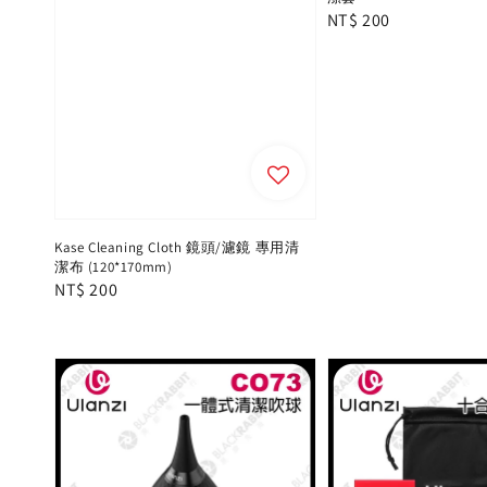
Regular
NT$ 200
price
Kase Cleaning Cloth 鏡頭/濾鏡 專用清
潔布 (120*170mm)
Regular
NT$ 200
price