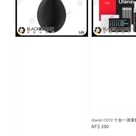
Ulanzi CO72 十合一清
Regular
NT$ 300
price