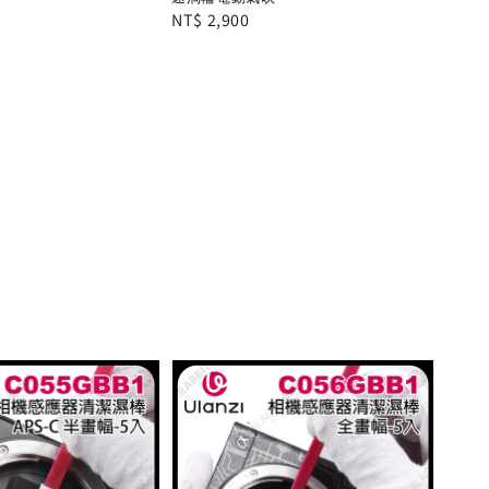
Regular
NT$ 2,900
price