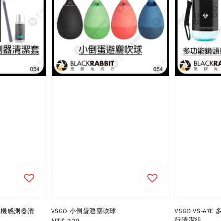
畫幅相機感測器清
VSGO 小倒蛋避塵吹球
VSGO VS-A
行清潔組