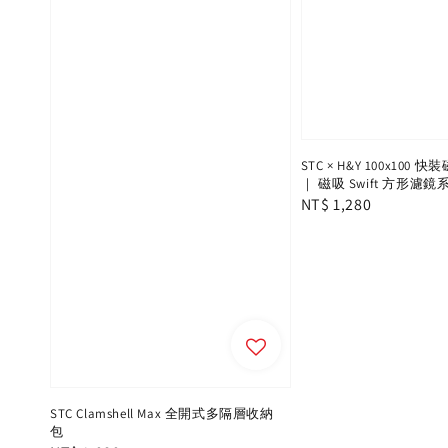
STC × H&Y 100x100
｜ 磁吸 Swift 方形濾鏡
Regular
NT$ 1,280
price
STC Clamshell Max 全開式多隔層收納
包