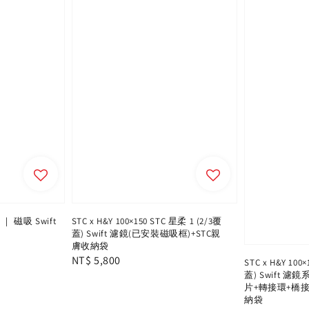
 ｜ 磁吸 Swift
STC x H&Y 100×150 STC 星柔 1 (2/3覆
蓋) Swift 濾鏡(已安裝磁吸框)+STC親
膚收納袋
Regular
NT$ 5,800
STC x H&Y 100
蓋) Swift 
price
片+轉接環+橋接
納袋