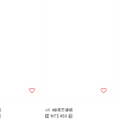
鏡
JJC 4線星芒濾鏡
起
Regular
從
NT$ 450
起
price