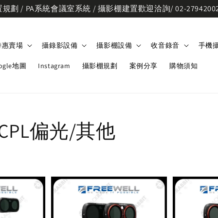
劃 / PA系統會議室系統 / 攝影棚建置歡迎洽詢/ 02-2794200
特惠賣場
攝錄影設備
攝影棚設備
收音錄音
手機
ogle地圖
Instagram
攝影棚規劃
案例分享
購物須知
CPL偏光/其他