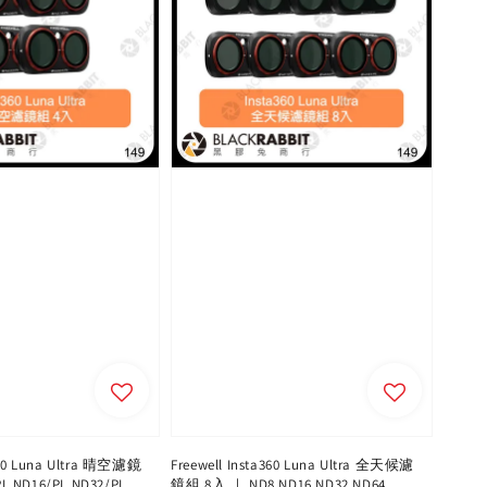
a360 Luna Ultra 晴空濾鏡
Freewell Insta360 Luna Ultra 全天候濾
L ND16/PL ND32/PL
鏡組 8入 ｜ ND8 ND16 ND32 ND64