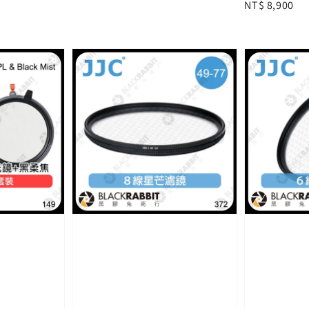
Regular
NT$ 8,900
price