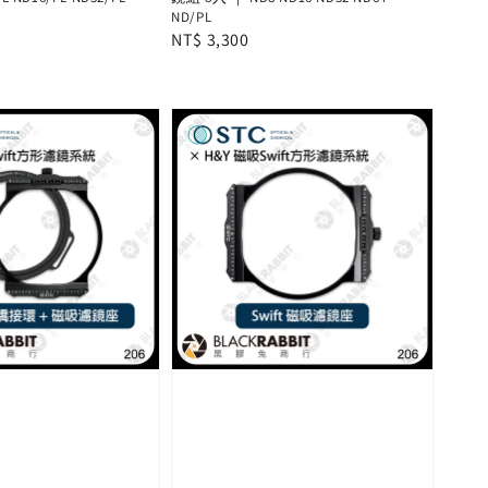
ND/PL
Regular
NT$ 3,300
price