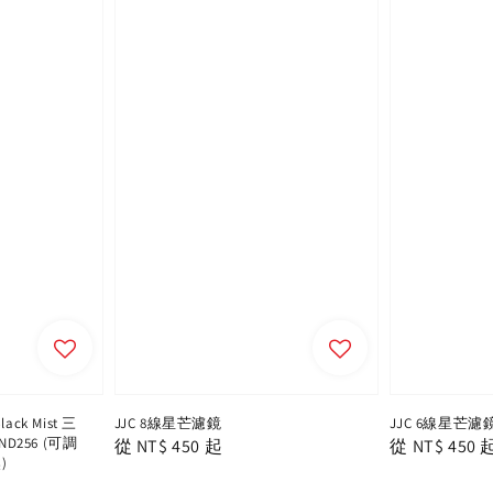
lack Mist 三
JJC 8線星芒濾鏡
JJC 6線星芒濾
ND256 (可調
Regular
從
NT$ 450
起
Regular
從
NT$ 450
)
price
price