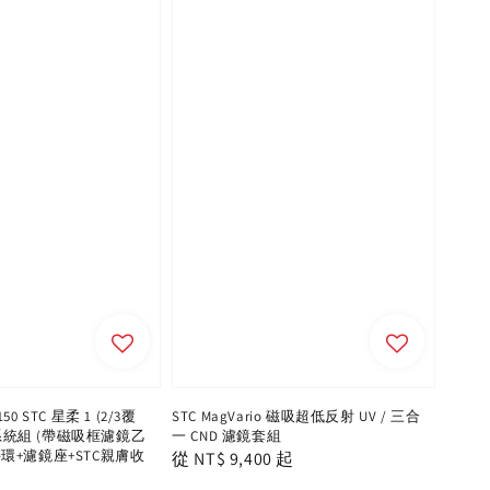
×150 STC 星柔 1 (2/3覆
STC MagVario 磁吸超低反射 UV / 三合
濾鏡系統組 (帶磁吸框濾鏡乙
一 CND 濾鏡套組
環+濾鏡座+STC親膚收
Regular
從
NT$ 9,400
起
price