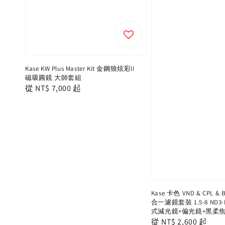
Kase KW Plus Master Kit 金鋼狼炫彩II
磁吸圓鏡 大師套組
Regular
從
NT$ 7,000
起
price
Kase 卡色 VND & CPL & B
合一濾鏡套裝 1.5-8 ND3-
式減光鏡+偏光鏡+黑柔焦
Regular
從
NT$ 2,600
起