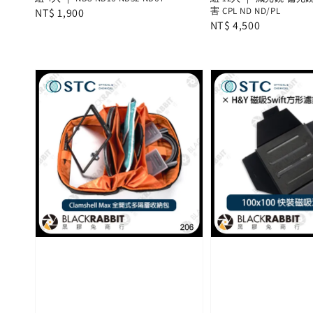
害 CPL ND ND/PL
Regular
NT$ 1,900
Regular
NT$ 4,500
price
price