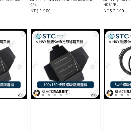
CPL
ND64/PL
Regular
NT$ 1,900
Regular
NT$ 2,100
price
price