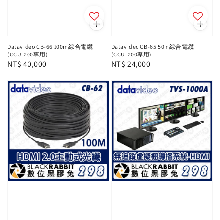
Datavideo CB-66 100m綜合電纜
Datavideo CB-65 50m綜合電纜
(CCU-200專用)
(CCU-200專用)
Regular
NT$ 40,000
Regular
NT$ 24,000
price
price