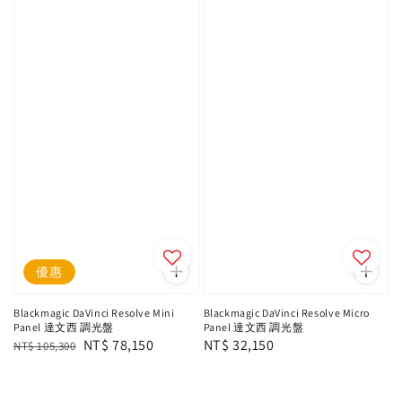
優惠
Blackmagic DaVinci Resolve Mini
Blackmagic DaVinci Resolve Micro
Panel 達文西 調光盤
Panel 達文西 調光盤
Regular
Sale
NT$ 78,150
Regular
NT$ 32,150
NT$ 105,300
price
price
price