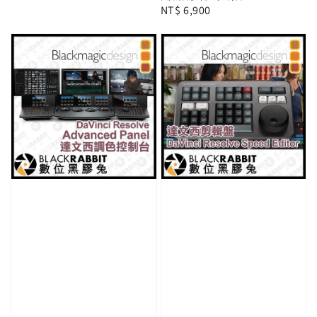
Regular
NT$ 6,900
price