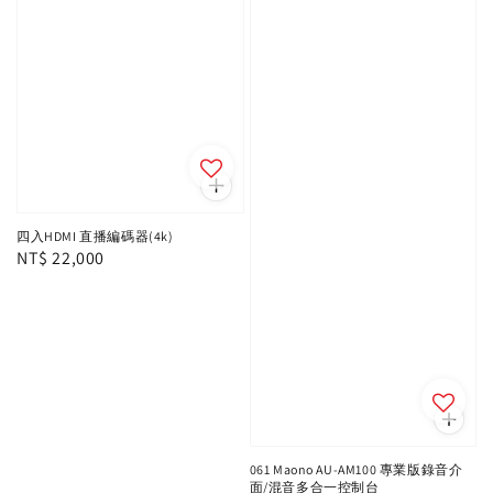
四入HDMI 直播編碼器(4k)
Regular
NT$ 22,000
price
061 Maono AU-AM100 專業版錄音介
面/混音多合一控制台