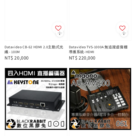
Datavideo CB-62 HDMI 2.0主動式光
Datavideo TVS-1000A 無追蹤虛擬棚
纖 - 100M
導播系統-HDMI
Regular
NT$ 20,000
Regular
NT$ 220,000
price
price