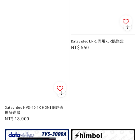
Datavideo LP-1 備用XLR鵝頸燈
Regular
NT$ 550
price
Datavideo NVD-40 4K HDMI 網路直
播解碼器
Regular
NT$ 18,000
price