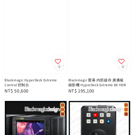
Blackmagic HyperDeck Extreme
Blackmagic 螢幕 內部緩存 廣播級
Control 控制台
錄影機 HyperDeck Extreme 8K HDR
Regular
NT$ 50,600
Regular
NT$ 195,100
price
price