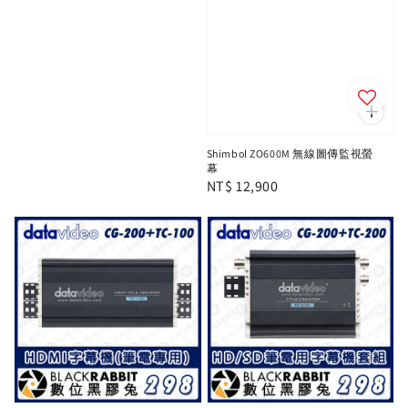
price
Shimbol ZO600M 無線圖傳監視螢
幕
Regular
NT$ 12,900
price