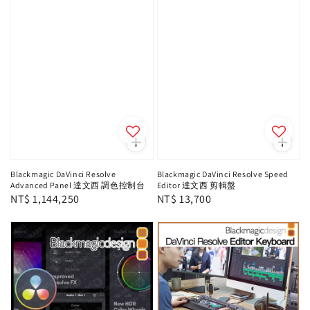
Blackmagic DaVinci Resolve
Blackmagic DaVinci Resolve Speed
Advanced Panel 達文西 調色控制台
Editor 達文西 剪輯盤
Regular
NT$ 1,144,250
Regular
NT$ 13,700
price
price