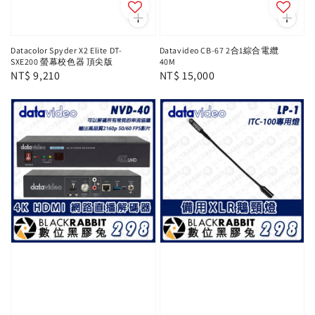
Datacolor Spyder X2 Elite DT-
Datavideo CB-67 2合1綜合電纜
SXE200 螢幕校色器 頂尖版
40M
Regular
NT$ 9,210
Regular
NT$ 15,000
price
price