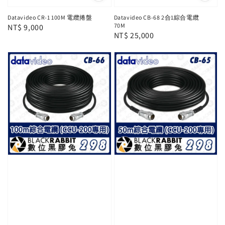
Datavideo CR-1 100M 電纜捲盤
Datavideo CB-68 2合1綜合電纜
70M
Regular
NT$ 9,000
Regular
NT$ 25,000
price
price