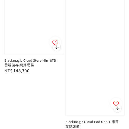
Blackmagic Cloud Store Mini 8TB
雲端儲存 網路硬碟
Regular
NT$ 148,700
price
Blackmagic Cloud Pod USB-C 網路
存儲設備