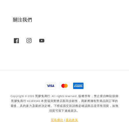
關注我們
Copyright © 2026 黑膠兔商行. All rights reserved. 版權所有，禁止擅自轉貼節錄
黑膠兔商行 42289546 本賣場與實體店面同步銷售，商家將擁有對商品與訂單的
最後、具約束力及最終決定權。下標或面交前請務必確認商品是否有現貨，如無
現貨可留下連絡資訊。
隱私條款
|
退款政策