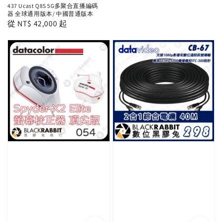
437 Ucast Q8S 5G多聚合直播編碼
器 全球通用版本/ 中國普通版本
Regular
從
NT$ 42,000
起
price