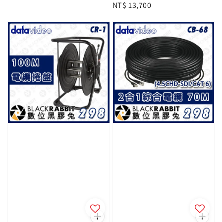
Regular
NT$ 13,700
price