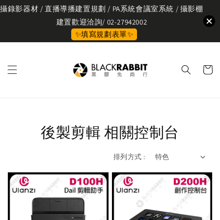
攝錄影器材 / 直播導播建置規劃 / PA系統會議室系統 / 攝影棚
建置歡迎洽詢/ 02-27942002
✨填寫規劃表單✨
後製剪輯 相關控制台
排列方式 :