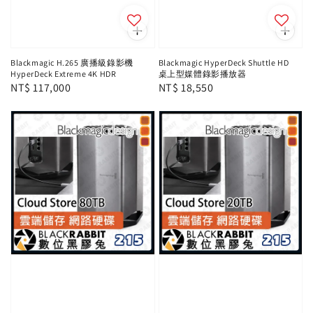
Blackmagic H.265 廣播級錄影機
Blackmagic HyperDeck Shuttle HD
HyperDeck Extreme 4K HDR
桌上型媒體錄影播放器
Regular
NT$ 117,000
Regular
NT$ 18,550
price
price