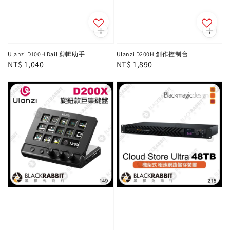
Ulanzi D100H Dail 剪輯助手
Ulanzi D200H 創作控制台
Regular
NT$ 1,040
Regular
NT$ 1,890
price
price