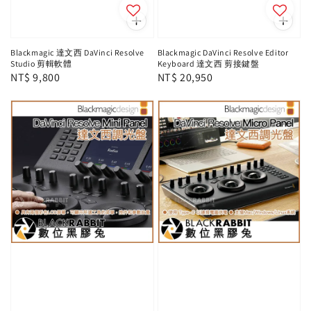
Blackmagic 達文西 DaVinci Resolve
Blackmagic DaVinci Resolve Editor
Studio 剪輯軟體
Keyboard 達文西 剪接鍵盤
Regular
NT$ 9,800
Regular
NT$ 20,950
price
price