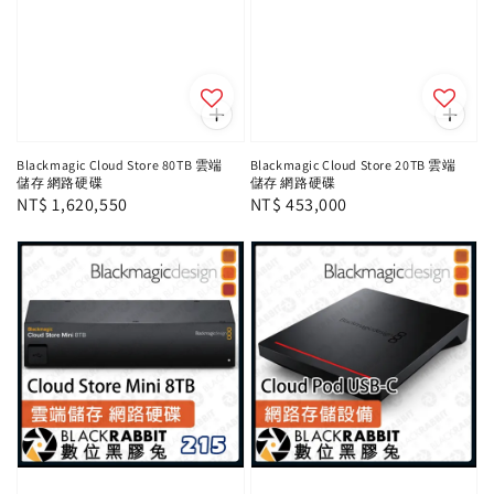
Blackmagic Cloud Store 80TB 雲端
Blackmagic Cloud Store 20TB 雲端
儲存 網路硬碟
儲存 網路硬碟
Regular
NT$ 1,620,550
Regular
NT$ 453,000
price
price