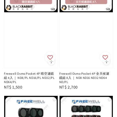
Freewell Osmo Pocket 4P 晴空濾鏡
Freewell Osmo Pocket 4P 全天候濾
組 4入 ｜ ND8/PL ND16/PL ND32/PL
鏡組 8入 ｜ ND8 ND16 ND32 ND64
ND64/PL
ND/PL
Regular
NT$ 1,500
Regular
NT$ 2,700
price
price