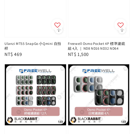
Ulanzi MT55 SnapGo 小Qmini 自拍
Freewell Osmo Pocket 4P 標準濾鏡
桿
組 4入 ｜ ND8 ND16 ND32 ND64
Regular
NT$ 469
Regular
NT$ 1,500
price
price