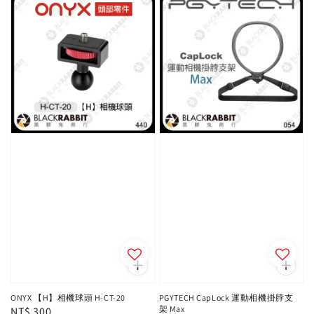
ONYX 【H】相機球頭 H-CT-20
PGYTECH CapLock 運動相機掛脖支
架 Max
Regular
NT$ 300