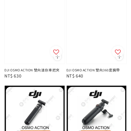
DJI OSMO ACTION 雙向迷你車把夾
DJI OSMO ACTION 雙向360度腕帶
Regular
NT$ 630
Regular
NT$ 640
price
price