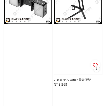
Ulanzi MA70 Action 快裝腳架
Regular
NT$ 569
price