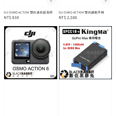
DJI OSMO ACTION 雙向迷你延長桿
DJI OSMO ACTION 雙向續航手柄
Regular
NT$ 830
Regular
NT$ 2,500
price
price