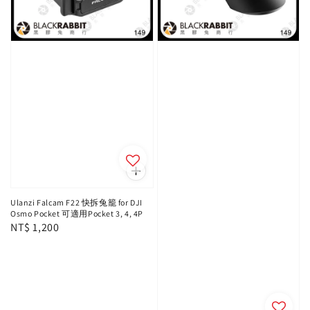
Ulanzi Falcam F22 快拆兔籠 for DJI
Osmo Pocket 可適用Pocket 3, 4, 4P
Regular
NT$ 1,200
price