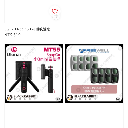
Ulanzi LM06 Pocket 磁吸雙燈
Regular
NT$ 519
price