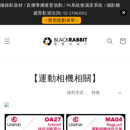
攝錄影器材 / 直播導播建置規劃 / PA系統會議室系統 / 攝影棚
建置歡迎洽詢/ 02-27942002
✨填寫規劃表單✨
【運動相機相關】
排列方式 :