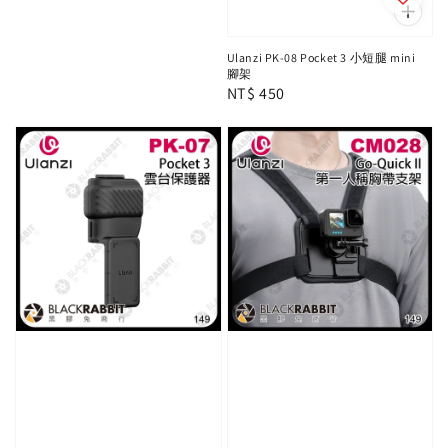
Ulanzi PK-08 Pocket 3 小短腿 mini
腳架
Regular
NT$ 450
price