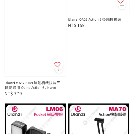
Ulanzi OA26 Action 6 掛繩轉接頭
Regular
NT$ 159
price
Ulanzi MA37 S149 運動相機快裝三
腳架 適用 Osmo Action 6 / Nano
Regular
NT$ 779
price