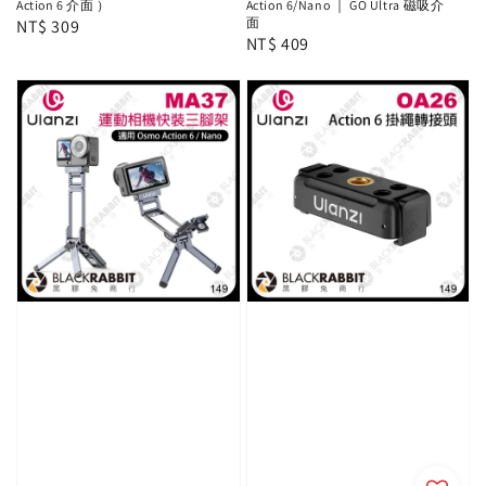
Action 6 介面 ）
Action 6/Nano ｜ GO Ultra 磁吸介
面
Regular
NT$ 309
Regular
NT$ 409
price
price