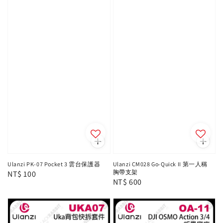
Ulanzi PK-07 Pocket 3 雲台保護器
Ulanzi CM028 Go-Quick II 第一人稱
胸帶支架
Regular
NT$ 100
Regular
NT$ 600
price
price