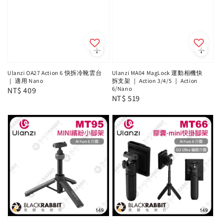
Ulanzi OA27 Action 6 快拆冷靴雲台
Ulanzi MA04 MagLock 運動相機快
｜ 適用 Nano
拆支架 ｜ Action 3/4/5 ｜ Action
6/Nano
Regular
NT$ 409
Regular
NT$ 519
price
price