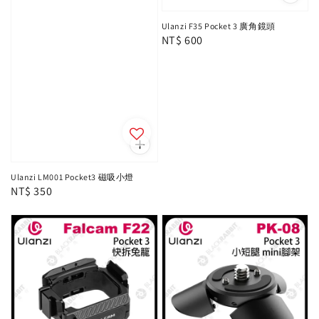
Ulanzi F35 Pocket 3 廣角鏡頭
Regular
NT$ 600
price
Ulanzi LM001 Pocket3 磁吸小燈
Regular
NT$ 350
price