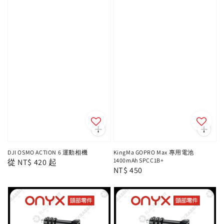
DJI OSMO ACTION 6 運動相機
KingMa GOPRO Max 專用電池
1400mAh SPCC1B+
Regular
從
NT$ 420
起
Regular
NT$ 450
price
price