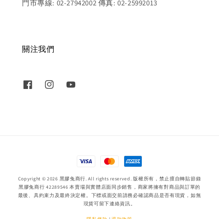
門市專線: 02-27942002 傳真: 02-25992013
關注我們
Copyright © 2026 黑膠兔商行. All rights reserved. 版權所有，禁止擅自轉貼節錄
黑膠兔商行 42289546 本賣場與實體店面同步銷售，商家將擁有對商品與訂單的
最後、具約束力及最終決定權。下標或面交前請務必確認商品是否有現貨，如無
現貨可留下連絡資訊。