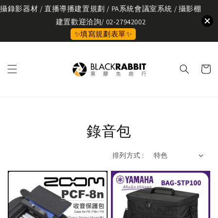
攝錄影器材 / 直播導播建置規劃 / PA系統會議室系統 / 攝影棚
建置歡迎洽詢/ 02-27942002
✨填寫規劃表單✨
錄音包
排列方式 :