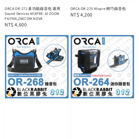
ORCA OR-272 多功能錄音包 適用
ORCA OR-270 Mixpre 輕巧錄音包
Sound Devices MIXPRE-10 ZOOM
Regular
NT$ 4,200
F4/F8N,ZAXCOM NOVA
price
Regular
NT$ 4,600
price