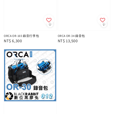
ORCA OR-165 錄音行李包
ORCA OR-34 錄音包
Regular
NT$ 6,300
Regular
NT$ 13,500
price
price