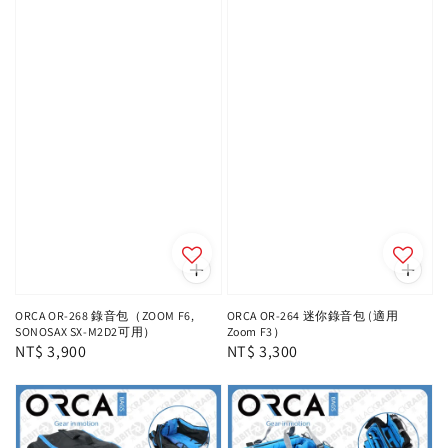
ORCA OR-268 錄音包（ZOOM F6,
ORCA OR-264 迷你錄音包 (適用
SONOSAX SX-M2D2可用）
Zoom F3）
Regular
NT$ 3,900
Regular
NT$ 3,300
price
price