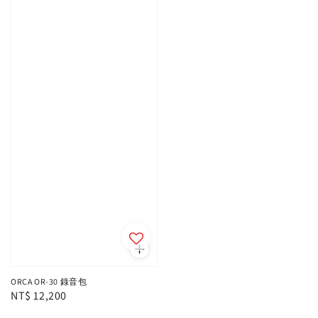
ORCA OR-30 錄音包
Regular
NT$ 12,200
price