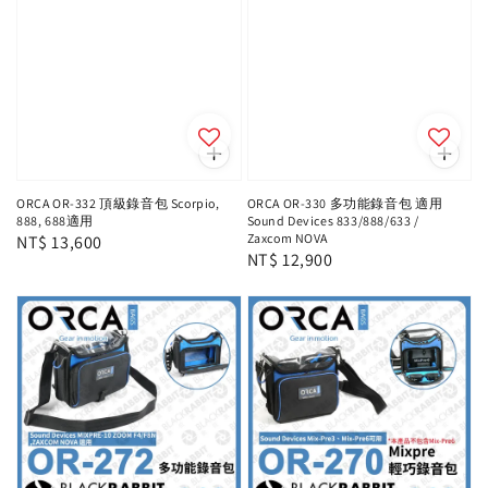
ORCA OR-332 頂級錄音包 Scorpio,
ORCA OR-330 多功能錄音包 適用
888, 688適用
Sound Devices 833/888/633 /
Zaxcom NOVA
Regular
NT$ 13,600
Regular
NT$ 12,900
price
price