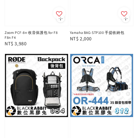
Zoom PCF-8n 收音保護包 for F8
Yamaha BAG-STP100 手提收納包
F8n F4
Regular
NT$ 2,000
Regular
NT$ 3,980
price
price