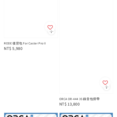
RODE 後背包 For Caster Pro II
Regular
NT$ 5,980
price
ORCA OR-444 3S 錄音包揹帶
Regular
NT$ 13,800
price