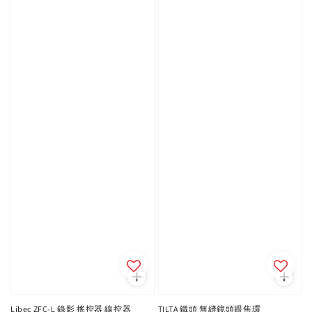
Libec ZFC-L 錄影 搖控器 線控器
TILTA 鐵頭 無縫鏡頭跟焦環