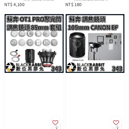
Regular
NT$ 4,100
Regular
NT$ 180
price
price