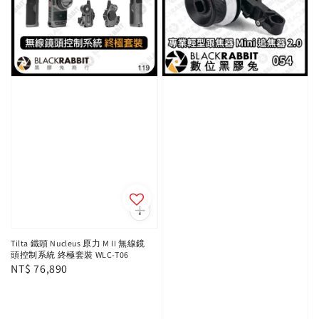
Tilta 鐵頭 Nucleus 原力 M II 無線鏡
頭控制系統 終極套裝 WLC-T06
Regular
NT$ 76,890
price