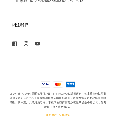
門市專線: 02-27942002 傳真: 02-25992013
關注我們
Copyright © 2026 黑膠兔商行. All rights reserved. 版權所有，禁止擅自轉貼節錄
黑膠兔商行 42289546 本賣場與實體店面同步銷售，商家將擁有對商品與訂單的
最後、具約束力及最終決定權。下標或面交前請務必確認商品是否有現貨，如無
現貨可留下連絡資訊。
隱私條款
|
退款政策