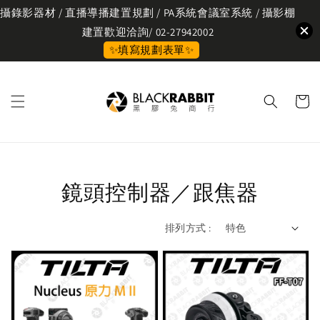
攝錄影器材 / 直播導播建置規劃 / PA系統會議室系統 / 攝影棚
建置歡迎洽詢/ 02-27942002
✨填寫規劃表單✨
鏡頭控制器／跟焦器
排列方式 :