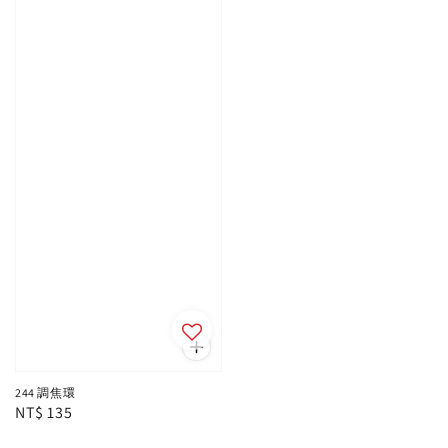
244 調焦環
Regular
NT$ 135
price