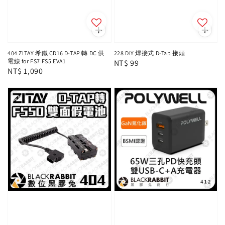
404 ZITAY 希鐵 CD16 D-TAP 轉 DC 供
228 DIY 焊接式 D-Tap 接頭
電線 for FS7 FS5 EVA1
Regular
NT$ 99
Regular
NT$ 1,090
price
price