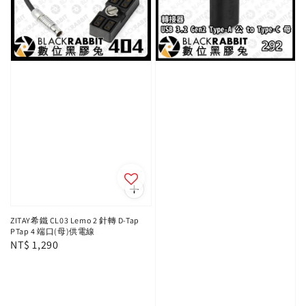
ZITAY希鐵 CL03 Lemo 2 針轉 D-Tap
PTap 4 端口(母)供電線
Regular
NT$ 1,290
price