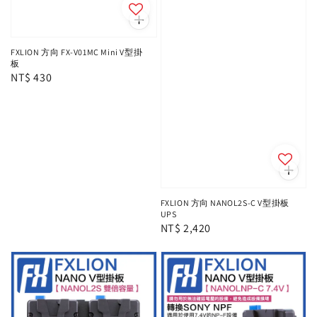
FXLION 方向 FX-V01MC Mini V型掛
板
Regular
NT$ 430
price
FXLION 方向 NANOL2S-C V型掛板
UPS
Regular
NT$ 2,420
price