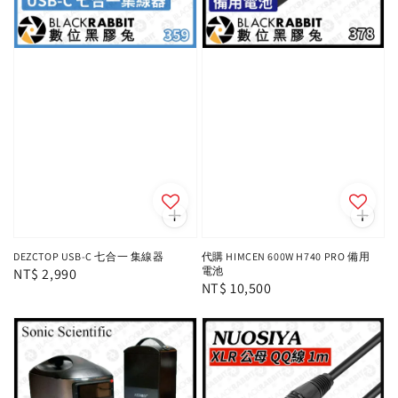
DEZCTOP USB-C 七合一 集線器
代購 HIMCEN 600W H740 PRO 備用
電池
Regular
NT$ 2,990
Regular
NT$ 10,500
price
price