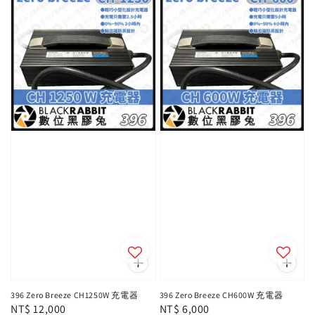
396 Zero Breeze CH1250W 充電器
396 Zero Breeze CH600W 充電器
Regular
NT$ 12,000
Regular
NT$ 6,000