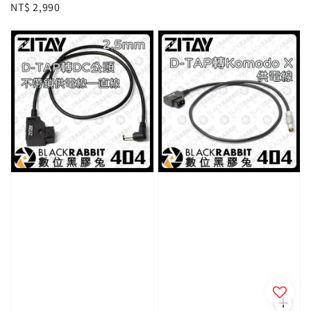
Regular
NT$ 2,990
price