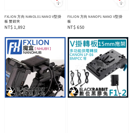
FXLION 方向 NANOL01 NANO V型掛
FXLION 方向 NANOP1 NANO V型掛
板 蟹鉗夾
板
Regular
NT$ 1,892
Regular
NT$ 650
price
price