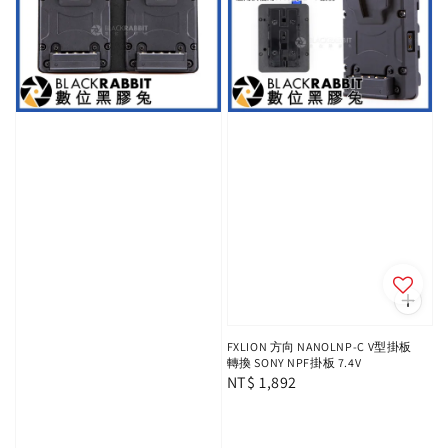
FXLION 方向 NANOLNP-C V型掛板
轉換 SONY NPF掛板 7.4V
Regular
NT$ 1,892
price