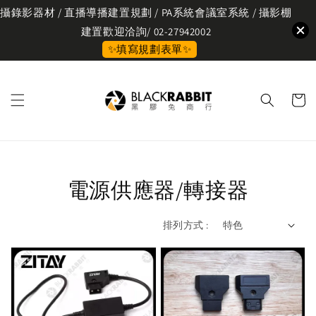
攝錄影器材 / 直播導播建置規劃 / PA系統會議室系統 / 攝影棚
建置歡迎洽詢/ 02-27942002
✨填寫規劃表單✨
電源供應器/轉接器
排列方式 :