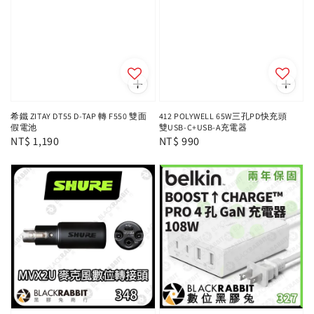
希鐵 ZITAY DT55 D-TAP 轉 F550 雙面
412 POLYWELL 65W三孔PD快充頭
假電池
雙USB-C+USB-A充電器
Regular
NT$ 1,190
Regular
NT$ 990
price
price