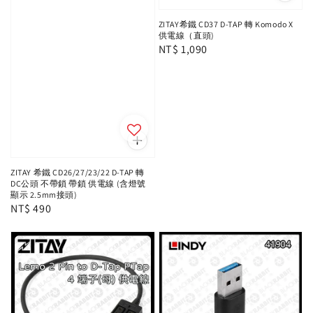
ZITAY希鐵 CD37 D-TAP 轉 Komodo X
供電線（直頭)
Regular
NT$ 1,090
price
ZITAY 希鐵 CD26/27/23/22 D-TAP 轉
DC公頭 不帶鎖 帶鎖 供電線 (含燈號
顯示 2.5mm接頭)
Regular
NT$ 490
price