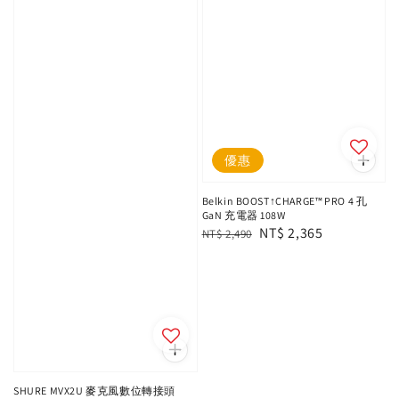
優惠
Belkin BOOST↑CHARGE™ PRO 4 孔
GaN 充電器 108W
Regular
Sale
NT$ 2,365
NT$ 2,490
price
price
SHURE MVX2U 麥克風數位轉接頭