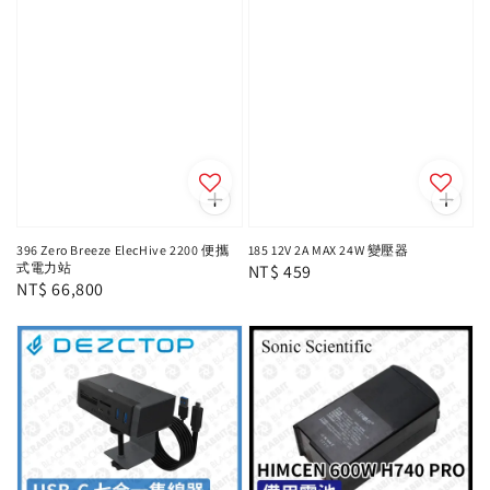
396 Zero Breeze ElecHive 2200 便攜
185 12V 2A MAX 24W 變壓器
式電力站
Regular
NT$ 459
Regular
NT$ 66,800
price
price