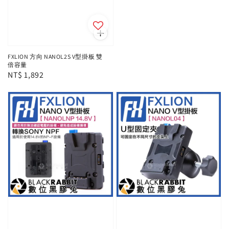
FXLION 方向 NANOL2S V型掛板 雙
倍容量
Regular
NT$ 1,892
price