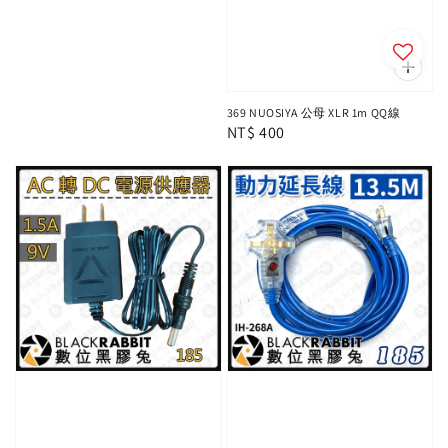
369 NUOSIYA 公母 XLR 1m QQ線
Regular
NT$ 400
price