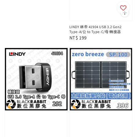
LINDY 林帝 41904 USB 3.2 Gen2
Type-A/公 to Type-C/母 轉接器
Regular
NT$ 199
price