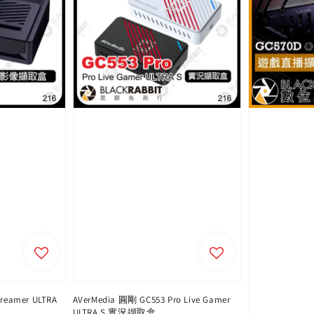
reamer ULTRA
AVerMedia 圓剛 GC553 Pro Live Gamer
ULTRA S 實況擷取盒