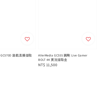
圓剛 GC570D 遊戲直播擷取
AVerMedia GC555 圓剛 Live Gamer
BOLT 4K 實況擷取盒
Regular
NT$ 11,500
price