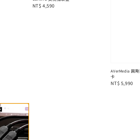
Regular
NT$ 4,590
price
AVerMedia 
卡
Regular
NT$ 5,990
price