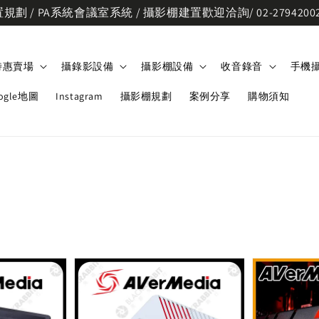
劃 / PA系統會議室系統 / 攝影棚建置歡迎洽詢/ 02-2794200
特惠賣場
攝錄影設備
攝影棚設備
收音錄音
手機
ogle地圖
Instagram
攝影棚規劃
案例分享
購物須知