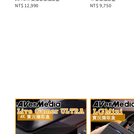
Regular
NT$ 12,990
Regular
NT$ 9,750
price
price