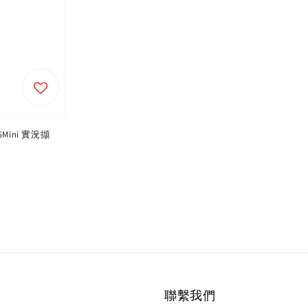
LGMini 實況擷
聯繫我們