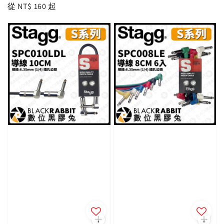
Regular
從
NT$ 160
起
price