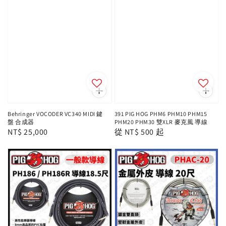
Behringer VOCODER VC340 MIDI 鍵
391 PIG HOG PHM6 PHM10 PHM15
盤 合成器
PHM20 PHM30 雙XLR 麥克風 導線
Regular
NT$ 25,000
Regular
從
NT$ 500
起
price
price