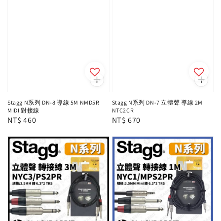
Stagg N系列 DN-8 導線 5M NMD5R
Stagg N系列 DN-7 立體聲 導線 2M
MIDI 對接線
NTC2CR
Regular
NT$ 460
Regular
NT$ 670
price
price