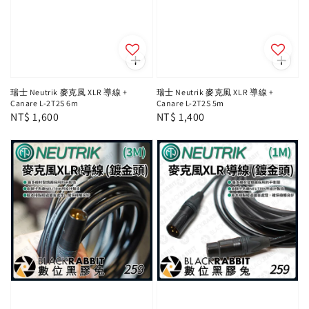
瑞士 Neutrik 麥克風 XLR 導線 +
瑞士 Neutrik 麥克風 XLR 導線 +
Canare L-2T2S 6m
Canare L-2T2S 5m
Regular
NT$ 1,600
Regular
NT$ 1,400
price
price