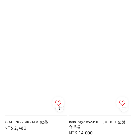
AKAI LPK25 MK2 Midi 鍵盤
Behringer WASP DELUXE MIDI 鍵盤
合成器
Regular
NT$ 2,480
Regular
NT$ 14,000
price