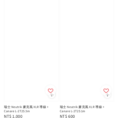
瑞士 Neutrik 麥克風 XLR 導線 +
瑞士 Neutrik 麥克風 XLR 導線 +
Canare L-2T2S 3m
Canare L-2T2S 1m
Regular
NT$ 1,000
Regular
NT$ 600