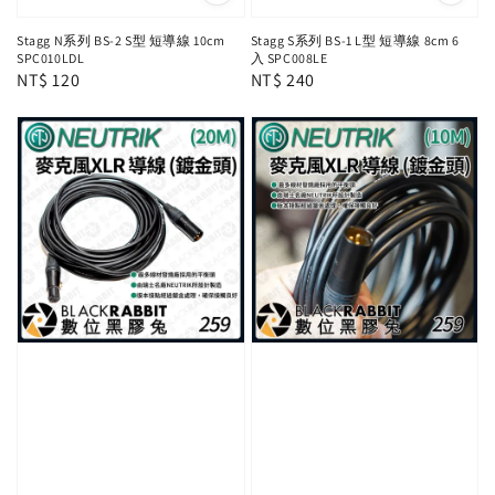
Stagg N系列 BS-2 S型 短導線 10cm
Stagg S系列 BS-1 L型 短導線 8cm 6
SPC010LDL
入 SPC008LE
Regular
NT$ 120
Regular
NT$ 240
price
price