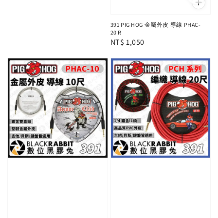
391 PIG HOG 金屬外皮 導線 PHAC-
20 R
Regular
NT$ 1,050
price