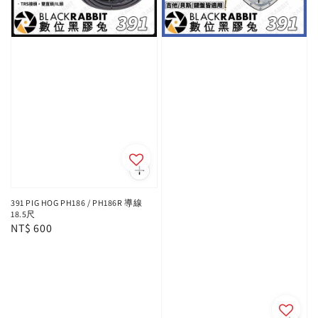
391 PIG HOG PH186 / PH186R 導線
18.5尺
Regular
NT$ 600
price