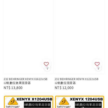
232 BEHRINGER XENYX X1622USB
232 BEHRINGER XENYX X1222USB
12軌數位效果混音器
12軌數位混音器
Regular
NT$ 13,800
Regular
NT$ 12,000
price
price