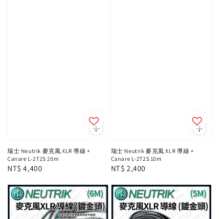
瑞士 Neutrik 麥克風 XLR 導線 +
瑞士 Neutrik 麥克風 XLR 導線 +
Canare L-2T2S 20m
Canare L-2T2S 10m
Regular
NT$ 4,400
Regular
NT$ 2,400
price
price