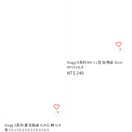
Stagg N系列 BN-1 L型 短導線 10cm
NPC010LR
Regular
NT$ 240
price
Stagg S系列 麥克風線 XLR公 轉 XLR
母 CS-1 CS-2 CS-3 CS-4 CS-5