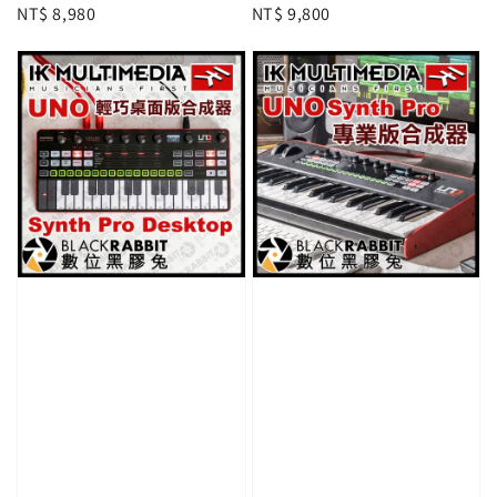
Regular
NT$ 8,980
Regular
NT$ 9,800
price
price