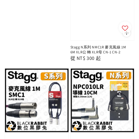
Stagg N系列 NMC1R 麥克風線 1M
6M XLR公 轉 XLR母 CN-1 CN-2
Regular
從
NT$ 300
起
price