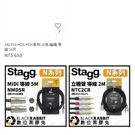
391 PIG HOG PCH系列 13色 編織 導
線 10尺
Regular
NT$ 650
price