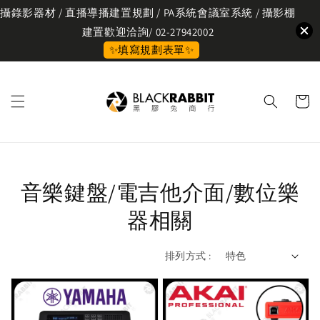
攝錄影器材 / 直播導播建置規劃 / PA系統會議室系統 / 攝影棚
建置歡迎洽詢/ 02-27942002
✨填寫規劃表單✨
音樂鍵盤/電吉他介面/數位樂
器相關
排列方式 :