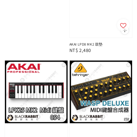
AKAI LPD8 MK2 鼓墊
Regular
NT$ 2,480
price