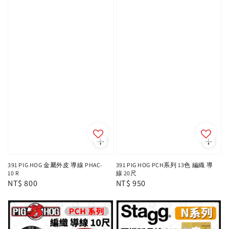
391 PIG HOG 金屬外皮 導線 PHAC-
391 PIG HOG PCH系列 13色 編織 導
10 R
線 20尺
Regular
NT$ 800
Regular
NT$ 950
price
price