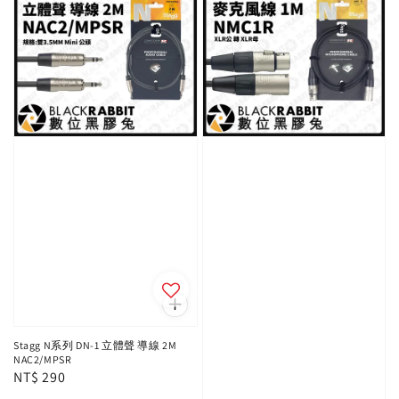
Stagg N系列 DN-1 立體聲 導線 2M
NAC2/MPSR
Regular
NT$ 290
price