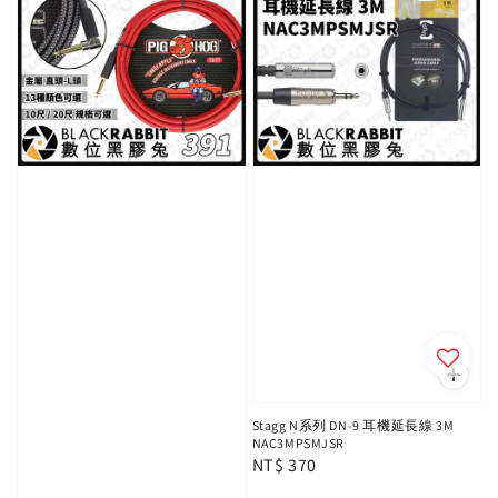
Stagg N系列 DN-9 耳機延長線 3M
NAC3MPSMJSR
Regular
NT$ 370
price