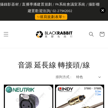
攝錄影器材 / 直播導播建置規劃 / PA系統會議室系統 / 攝影棚
建置歡迎洽詢/ 02-27942002
✨填寫規劃表單✨
音源 延長線 轉接頭/線
排列方式 :