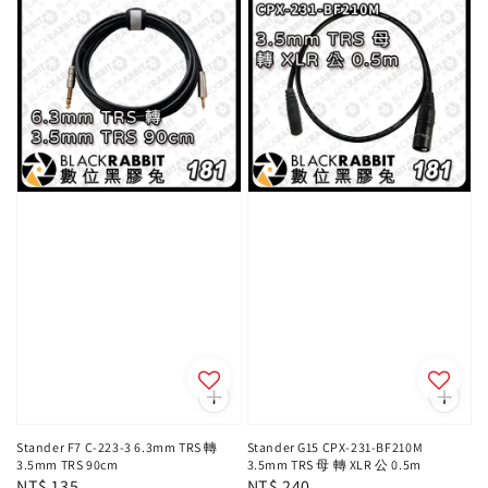
Stander F7 C-223-3 6.3mm TRS 轉
Stander G15 CPX-231-BF210M
3.5mm TRS 90cm
3.5mm TRS 母 轉 XLR 公 0.5m
Regular
NT$ 135
Regular
NT$ 240