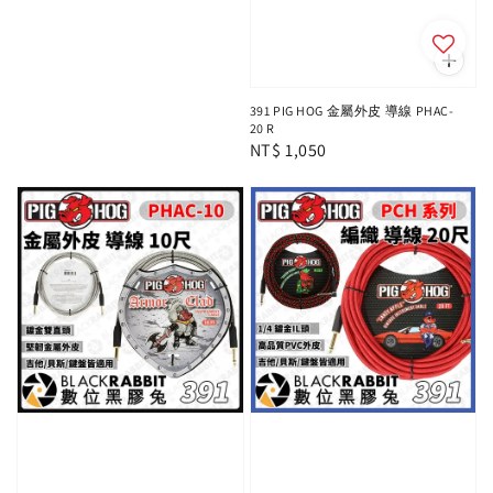
391 PIG HOG 金屬外皮 導線 PHAC-
20 R
Regular
NT$ 1,050
price