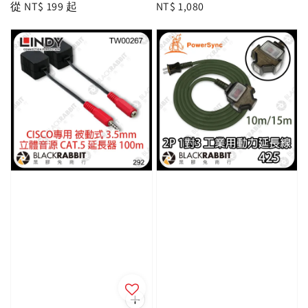
Regular
從
NT$ 199
起
Regular
NT$ 1,080
price
price