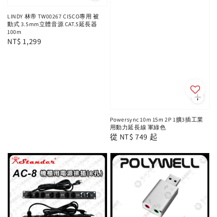
LINDY 林帝 TW00267 CISCO專用 被
動式 3.5mm立體音源 CAT.5延長器
100m
Regular
NT$ 1,299
price
Powersync 10m 15m 2P 1擴3插工業
用動力延長線 軍綠色
Regular
從
NT$ 749
起
price