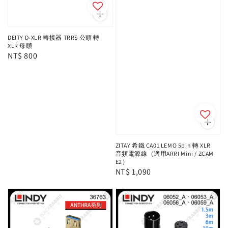
DEITY D-XLR 轉接器 TRRS 公頭 轉
XLR 母頭
Regular
NT$ 800
price
ZITAY 希鐵 CA01 LEMO 5pin 轉 XLR
音頻電源線（適用ARRI Mini / ZCAM
E2）
Regular
NT$ 1,090
price