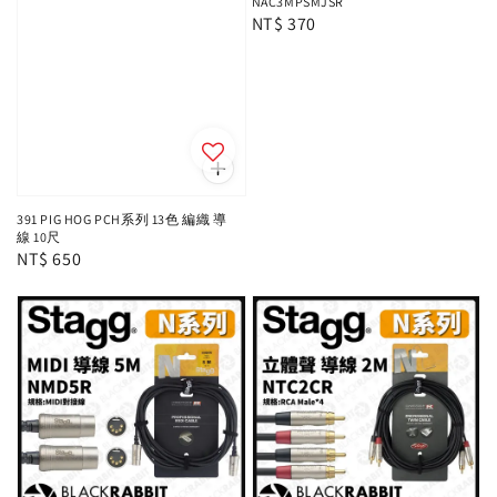
NAC3MPSMJSR
Regular
NT$ 370
price
391 PIG HOG PCH系列 13色 編織 導
線 10尺
Regular
NT$ 650
price