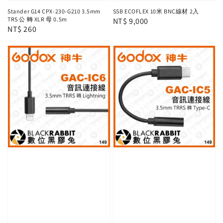
Stander G14 CPX-230-G210 3.5mm
SSB ECOFLEX 10米 BNC線材 2入
TRS 公 轉 XLR 母 0.5m
Regular
NT$ 9,000
Regular
NT$ 260
price
price