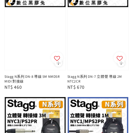
Stagg N系列 DN-8 導線 5M NMD5R
Stagg N系列 DN-7 立體聲 導線 2M
MIDI 對接線
NTC2CR
Regular
NT$ 460
Regular
NT$ 670
price
price