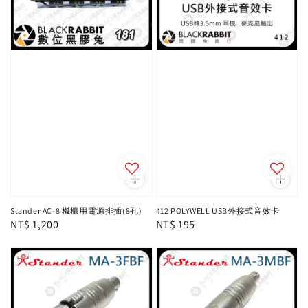
Stander AC-8 機櫃用電源排插(8孔)
412 POLYWELL USB外接式音效卡
Regular
NT$ 1,200
Regular
NT$ 195
price
price