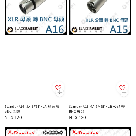
Stander A16 MA-3FBF XLR 母頭轉
Stander A15 MA-3MBF XLR 公頭 轉
BNC 母頭
BNC 母頭
Regular
NT$ 120
Regular
NT$ 120
price
price