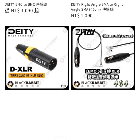
DEITY BNC to BNC 傳輸線
DEITY Right Angle SMA to Right
Angle SMA (45cm) 傳輸線
Regular
從
NT$ 1,090
起
Regular
NT$ 1,090
price
price