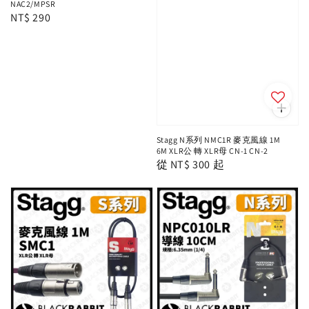
NAC2/MPSR
Regular
NT$ 290
price
Stagg N系列 NMC1R 麥克風線 1M
6M XLR公 轉 XLR母 CN-1 CN-2
Regular
從
NT$ 300
起
price