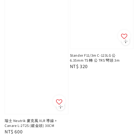
Stander F11/3m C-123LG 公
6.35mm TS 轉 公 TRS 彎頭 3m
Regular
NT$ 320
price
瑞士 Neutrik 麥克風 XLR 導線 +
Canare L-2T2S (鍍金頭) 30CM
Regular
NT$ 600