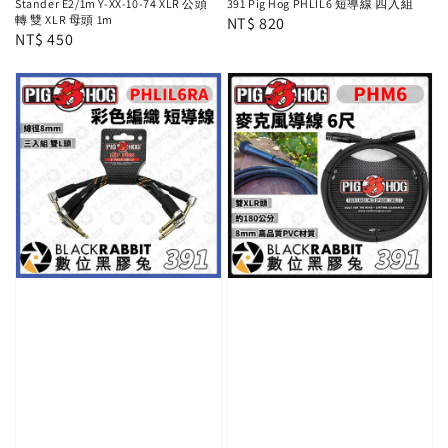
Stander E2/1m Y-XX-10-74 XLR 公頭
391 Pig Hog PHLIL6 短導線 四入組
轉 雙 XLR 母頭 1m
Regular
NT$ 820
Regular
NT$ 450
price
price