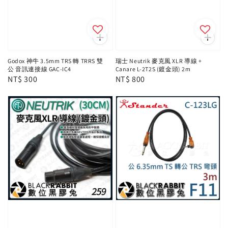
Godox 神牛 3.5mm TRS 轉 TRRS 雙
瑞士 Neutrik 麥克風 XLR 導線 +
公 音訊連接線 GAC-IC4
Canare L-2T2S (鍍金頭) 2m
Regular
NT$ 300
Regular
NT$ 800
price
price