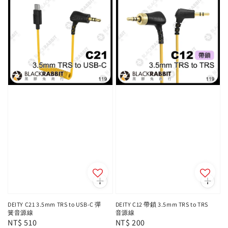
DEITY C21 3.5mm TRS to USB-C 彈
DEITY C12 帶鎖 3.5mm TRS to TRS
簧音源線
音源線
Regular
NT$ 510
Regular
NT$ 200