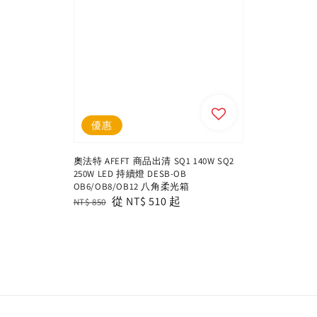
優惠
奧法特 AFEFT 商品出清 SQ1 140W SQ2
250W LED 持續燈 DESB-OB
OB6/OB8/OB12 八角柔光箱
Regular
Sale
從
NT$ 510
起
NT$ 850
price
price