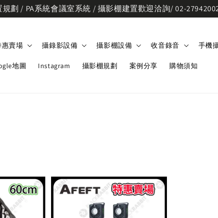
劃 / PA系統會議室系統 / 攝影棚建置歡迎洽詢/ 02-2794200
特惠賣場
攝錄影設備
攝影棚設備
收音錄音
手機
ogle地圖
Instagram
攝影棚規劃
案例分享
購物須知