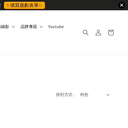
2
✨填寫規劃表單✨
攝錄影
品牌專區
Youtube
排列方式 :