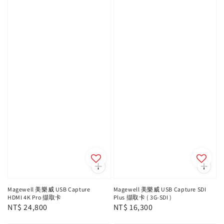
Magewell 美樂威 USB Capture
Magewell 美樂威 USB Capture SDI
HDMI 4K Pro 擷取卡
Plus 擷取卡 ( 3G-SDI )
Regular
NT$ 24,800
Regular
NT$ 16,300
price
price