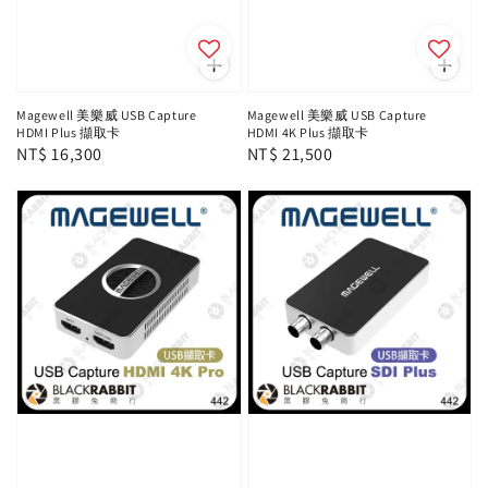
Magewell 美樂威 USB Capture
Magewell 美樂威 USB Capture
HDMI Plus 擷取卡
HDMI 4K Plus 擷取卡
Regular
NT$ 16,300
Regular
NT$ 21,500
price
price