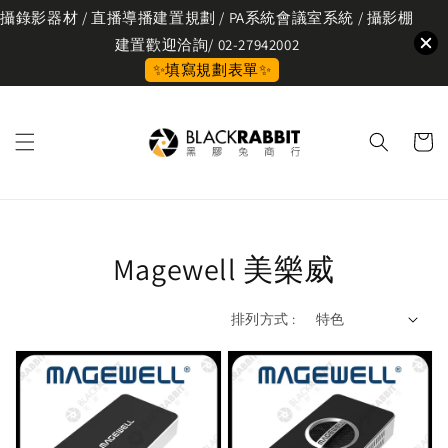
攝錄影器材 / 直播導播建置規劃 / PA系統會議室系統 / 攝影棚
建置歡迎洽詢/ 02-27942002
✨填寫規劃表單✨
Magewell 美樂威
排列方式 :