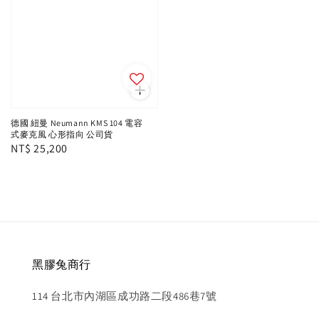
德國 紐曼 Neumann KMS 104 電容
式麥克風 心形指向 公司貨
Regular
NT$ 25,200
price
黑膠兔商行
114 台北市內湖區成功路二段486巷7號