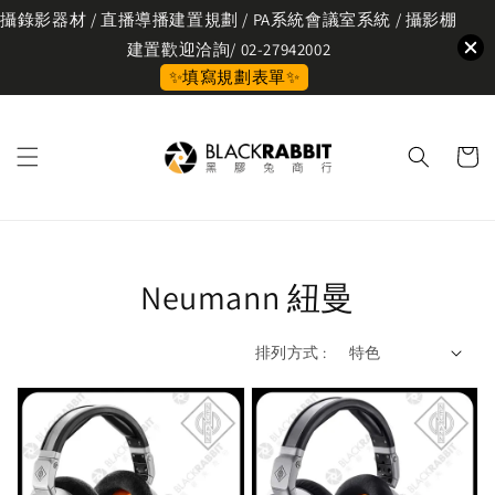
攝錄影器材 / 直播導播建置規劃 / PA系統會議室系統 / 攝影棚
建置歡迎洽詢/ 02-27942002
✨填寫規劃表單✨
Neumann 紐曼
排列方式 :