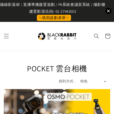
攝錄影器材 / 直播導播建置規劃 / PA系統會議室系統 / 攝影棚
建置歡迎洽詢/ 02-27942002
✨填寫規劃表單✨
POCKET 雲台相機
排列方式 :