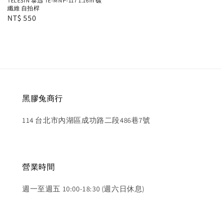
TELESIN 泰迅 TE-MNP-117 1.16m 碳
纖維 自拍桿
Regular
NT$ 550
price
黑膠兔商行
114 台北市內湖區成功路二段486巷7號
營業時間
週一至週五 10:00-18:30 (週六日休息)