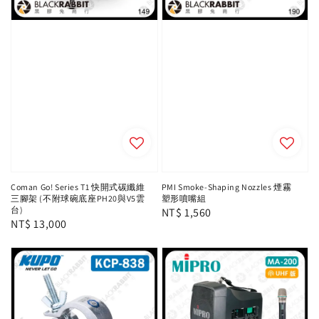
Coman Go! Series T1 快開式碳纖維
PMI Smoke-Shaping Nozzles 煙霧
三腳架 (不附球碗底座PH20與V5雲
塑形噴嘴組
台)
Regular
NT$ 1,560
Regular
NT$ 13,000
price
price