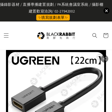
攝錄影器材 / 直播導播建置規劃 / PA系統會議室系統 / 攝影棚
建置歡迎洽詢/ 02-27942002
✨填寫規劃表單✨