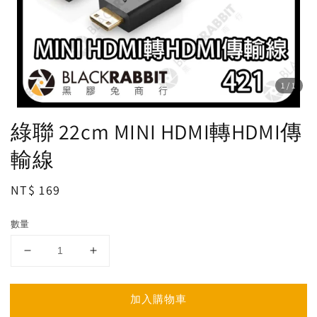
1
/1
綠聯 22cm MINI HDMI轉HDMI傳
輸線
Regular
NT$ 169
price
數量
加入購物車