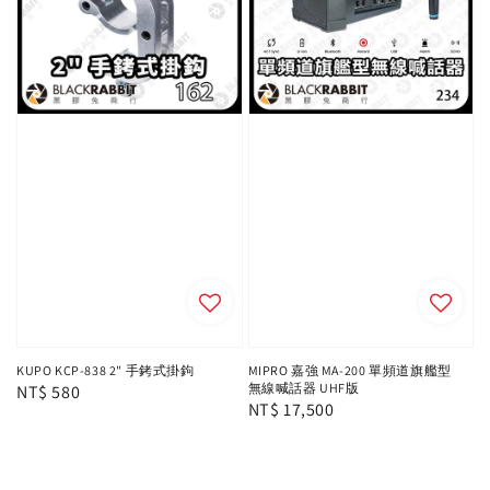
KUPO KCP-838 2" 手銬式掛鉤
MIPRO 嘉強 MA-200 單頻道旗艦型
無線喊話器 UHF版
Regular
NT$ 580
Regular
NT$ 17,500
price
price