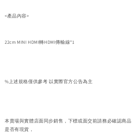
<產品內容>
22cm MINI HDMI轉HDMI傳輸線*1
%上述規格僅供參考 以實際官方公告為主
本賣場與實體店面同步銷售，下標或面交前請務必確認商品
是否有現貨，