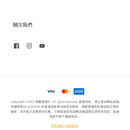
關注我們
Copyright © 2026 黑膠兔商行. All rights reserved. 版權所有，禁止擅自轉貼節錄
黑膠兔商行 42289546 本賣場與實體店面同步銷售，商家將擁有對商品與訂單的
最後、具約束力及最終決定權。下標或面交前請務必確認商品是否有現貨，如無
現貨可留下連絡資訊。
隱私條款
|
退款政策