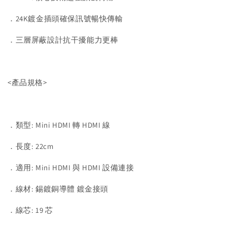
．24K鍍金插頭確保訊號暢快傳輸
．三層屏蔽設計抗干擾能力更棒
<產品規格>
．類型: Mini HDMI 轉 HDMI 線
．長度: 22cm
．適用: Mini HDMI 與 HDMI 設備連接
．線材: 錫鍍銅導體 鍍金接頭
．線芯: 19 芯