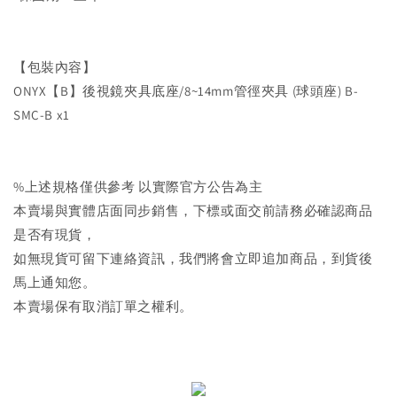
【包裝內容】
ONYX【B】後視鏡夾具底座/8~14mm管徑夾具 (球頭座) B-
SMC-B x1
%上述規格僅供參考 以實際官方公告為主
本賣場與實體店面同步銷售，下標或面交前請務必確認商品
是否有現貨，
如無現貨可留下連絡資訊，我們將會立即追加商品，到貨後
馬上通知您。
本賣場保有取消訂單之權利。