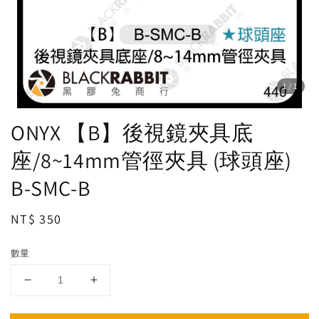
1
/1
ONYX 【B】後視鏡夾具底
座/8~14mm管徑夾具 (球頭座)
B-SMC-B
Regular
NT$ 350
price
數量