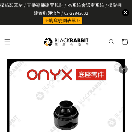
攝錄影器材 / 直播導播建置規劃 / PA系統會議室系統 / 攝影棚
建置歡迎洽詢/ 02-27942002
✨填寫規劃表單✨