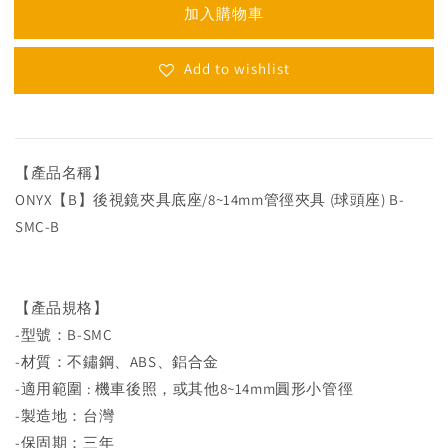
加入購物車
Add to wishlist
【產品名稱】
ONYX【B】後視鏡夾具底座/8~14mm管徑夾具 (球頭座) B-
SMC-B
【產品規格】
-型號：B-SMC
-材質：不鏽鋼、ABS、鋁合金
-適用範圍 : 機車後照，或其他8~14mm圓形小管徑
-製造地：台灣
-保固期：三年