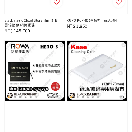
Blackmagic Cloud Store Mini 8TB
KUPO KCP-835V 梯型Truss掛鉤
雲端儲存 網路硬碟
Regular
NT$ 1,850
Regular
NT$ 148,700
price
price