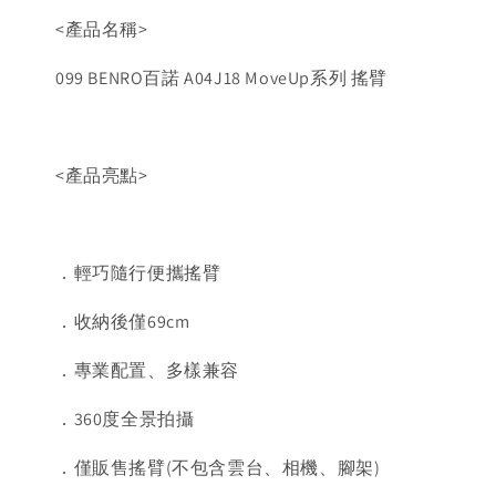
<產品名稱>
099 BENRO百諾 A04J18 MoveUp系列 搖臂
<產品亮點>
．輕巧隨行便攜搖臂
．收納後僅69cm
．專業配置、多樣兼容
．360度全景拍攝
．僅販售搖臂(不包含雲台、相機、腳架)