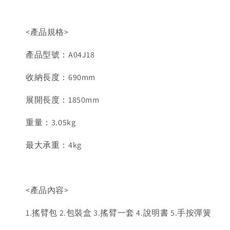
<產品規格>
產品型號：A04J18
收納長度：690mm
展開長度：1850mm
重量：3.05kg
最大承重：4kg
<產品內容>
1.搖臂包 2.包裝盒 3.搖臂一套 4.說明書 5.手按彈簧