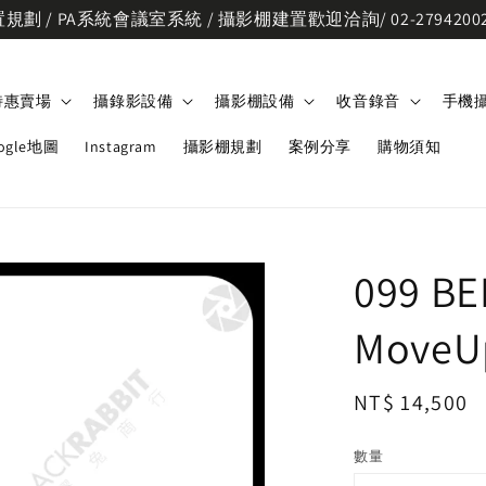
劃 / PA系統會議室系統 / 攝影棚建置歡迎洽詢/ 02-2794200
特惠賣場
攝錄影設備
攝影棚設備
收音錄音
手機
ogle地圖
Instagram
攝影棚規劃
案例分享
購物須知
099 B
Move
Regular
NT$ 14,500
price
數量