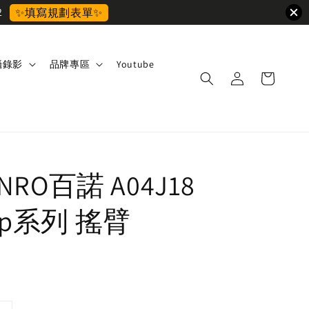
2
✨填寫規劃表單✨
攝錄影
品牌專區
Youtube
ENRO百諾 A04J18
Up系列 搖臂