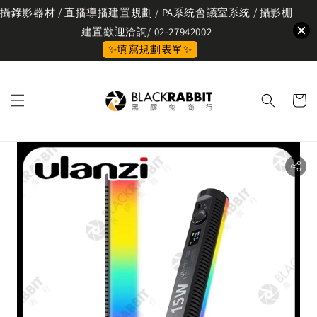
攝錄影器材 / 直播導播建置規劃 / PA系統會議室系統 / 攝影棚
建置歡迎洽詢/ 02-27942002
✨填寫規劃表單✨