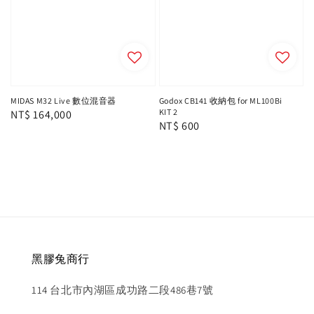
MIDAS M32 Live 數位混音器
Godox CB141 收納包 for ML100Bi
KIT 2
Regular
NT$ 164,000
Regular
NT$ 600
price
price
黑膠兔商行
114 台北市內湖區成功路二段486巷7號