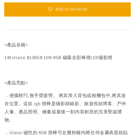
Add to wishlist
<產品名稱>
149 Ulanzi B15RGB 15W RGB 磁吸全彩棒燈LED攝影燈
<產品亮點>
．便攜輕巧,無手臂疲勞。 將其滑入背包或相機包中,將其放
在位置。這款 rgb 燈棒是攝影師錄影、旅遊視頻博客、戶外
人像、產品照明、繪畫或最後一刻內容創意的完美聖誕禮
物。
．Ulanzi 磁性的 RGB 燈棒可在幾秒鐘內將任何金屬表面粘貼