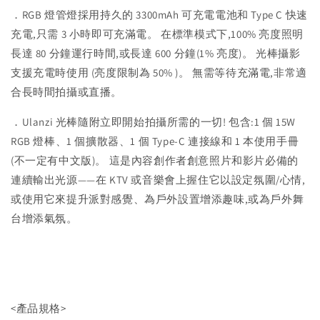
．RGB 燈管燈採用持久的 3300mAh 可充電電池和 Type C 快速
充電,只需 3 小時即可充滿電。 在標準模式下,100% 亮度照明
長達 80 分鐘運行時間,或長達 600 分鐘(1% 亮度)。 光棒攝影
支援充電時使用 (亮度限制為 50% )。 無需等待充滿電,非常適
合長時間拍攝或直播。
．Ulanzi 光棒隨附立即開始拍攝所需的一切! 包含:1 個 15W
RGB 燈棒、1 個擴散器、1 個 Type-C 連接線和 1 本使用手冊
(不一定有中文版)。 這是內容創作者創意照片和影片必備的
連續輸出光源——在 KTV 或音樂會上握住它以設定氛圍/心情,
或使用它來提升派對感覺、為戶外設置增添趣味,或為戶外舞
台增添氣氛。
<產品規格>