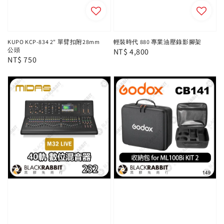
KUPO KCP-834 2" 單臂扣附28mm
輕裝時代 880 專業油壓錄影腳架
公頭
Regular
NT$ 4,800
Regular
NT$ 750
price
price