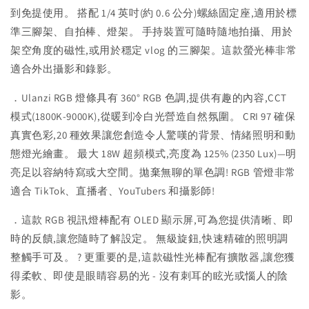
到免提使用。 搭配 1/4 英吋(約 0.6 公分)螺絲固定座,適用於標
準三腳架、自拍棒、燈架。 手持裝置可隨時隨地拍攝、用於
架空角度的磁性,或用於穩定 vlog 的三腳架。這款螢光棒非常
適合外出攝影和錄影。
．Ulanzi RGB 燈條具有 360° RGB 色調,提供有趣的內容,CCT
模式(1800K-9000K),從暖到冷白光營造自然氛圍。 CRI 97 確保
真實色彩,20 種效果讓您創造令人驚嘆的背景、情緒照明和動
態燈光繪畫。 最大 18W 超頻模式,亮度為 125% (2350 Lux)—明
亮足以容納特寫或大空間。拋棄無聊的單色調! RGB 管燈非常
適合 TikTok、直播者、YouTubers 和攝影師!
．這款 RGB 視訊燈棒配有 OLED 顯示屏,可為您提供清晰、即
時的反饋,讓您隨時了解設定。 無級旋鈕,快速精確的照明調
整觸手可及。 ? 更重要的是,這款磁性光棒配有擴散器,讓您獲
得柔軟、即使是眼睛容易的光 - 沒有刺耳的眩光或惱人的陰
影。