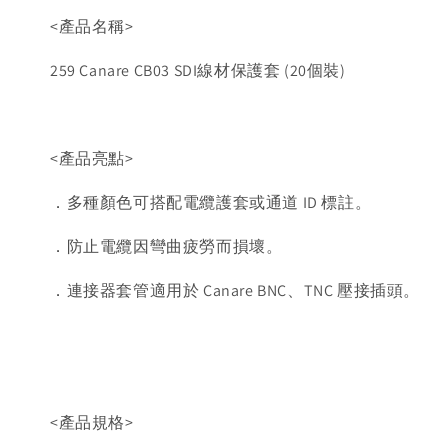
<產品名稱>
259 Canare CB03 SDI線材保護套 (20個裝)
<產品亮點>
．多種顏色可搭配電纜護套或通道 ID 標註。
．防止電纜因彎曲疲勞而損壞。
．連接器套管適用於 Canare BNC、TNC 壓接插頭。
<產品規格>