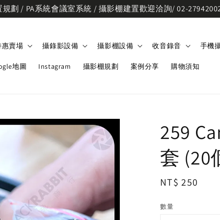
劃 / PA系統會議室系統 / 攝影棚建置歡迎洽詢/ 02-2794200
特惠賣場
攝錄影設備
攝影棚設備
收音錄音
手機
ogle地圖
Instagram
攝影棚規劃
案例分享
購物須知
259 C
套 (2
Regular
NT$ 250
price
數量