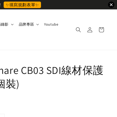
2
✨填寫規劃表單✨
攝錄影
品牌專區
Youtube
anare CB03 SDI線材保護
0個裝)