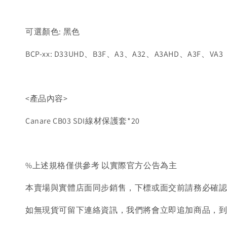
可選顏色: 黑色
BCP-xx: D33UHD、B3F、A3、A32、A3AHD、A3F、VA3
<產品內容>
Canare CB03 SDI線材保護套*20
%上述規格僅供參考 以實際官方公告為主
本賣場與實體店面同步銷售，下標或面交前請務必確
如無現貨可留下連絡資訊，我們將會立即追加商品，