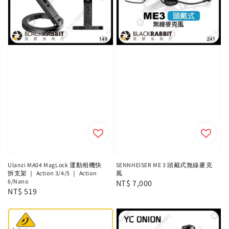
Ulanzi MA04 MagLock 運動相機快
SENNHEISER ME 3 頭戴式無線麥克
拆支架 ｜ Action 3/4/5 ｜ Action
風
6/Nano
Regular
NT$ 7,000
Regular
NT$ 519
price
price