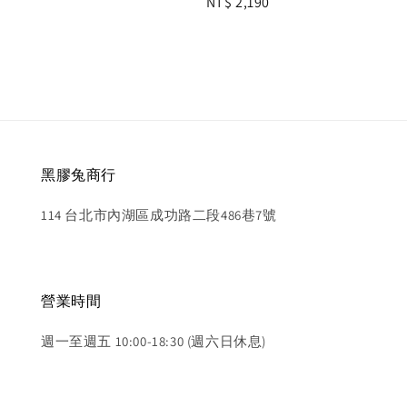
Regular
NT$ 2,190
price
黑膠兔商行
114 台北市內湖區成功路二段486巷7號
營業時間
週一至週五 10:00-18:30 (週六日休息)