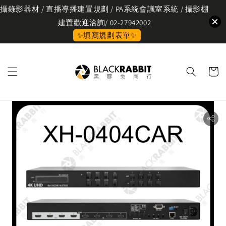
攝錄影器材 / 直播導播建置規劃 / PA系統會議室系統 / 攝影棚
建置歡迎洽詢/ 02-27942002
✨填寫規劃表單✨