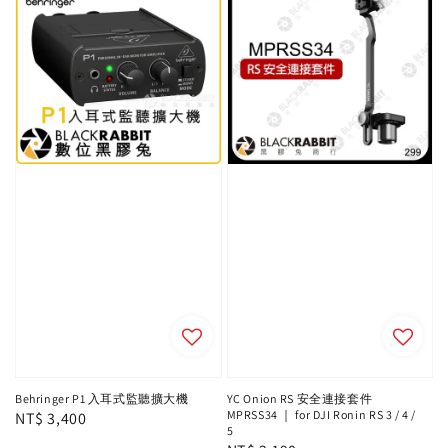
Behringer P1 入耳式監聽擴大機
YC Onion RS 安全連接套件
MPRSS34 ｜ for DJI Ronin RS 3 / 4 /
Regular
NT$ 3,400
5
price