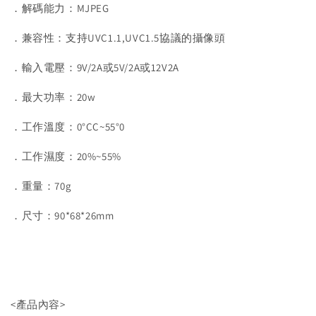
．解碼能力：MJPEG
．兼容性：支持UVC1.1,UVC1.5協議的攝像頭
．輸入電壓：9V/2A或5V/2A或12V2A
．最大功率：20w
．工作溫度：0°CC~55°0
．工作濕度：20%~55%
．重量：70g
．尺寸：90*68*26mm
<產品內容>