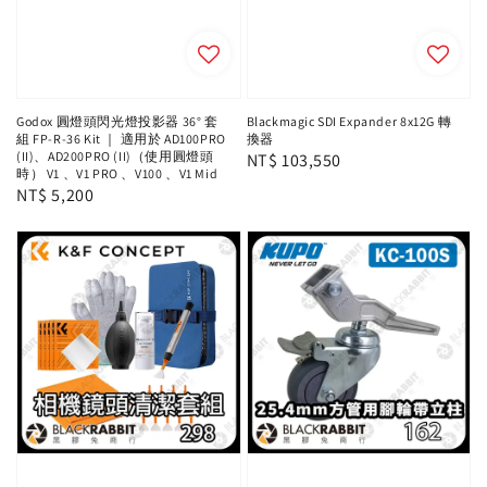
Godox 圓燈頭閃光燈投影器 36° 套
Blackmagic SDI Expander 8x12G 轉
組 FP-R-36 Kit ｜ 適用於 AD100PRO
換器
(II)、AD200PRO (II)（使用圓燈頭
Regular
NT$ 103,550
時） V1 、V1 PRO 、V100 、V1 Mid
price
Regular
NT$ 5,200
price