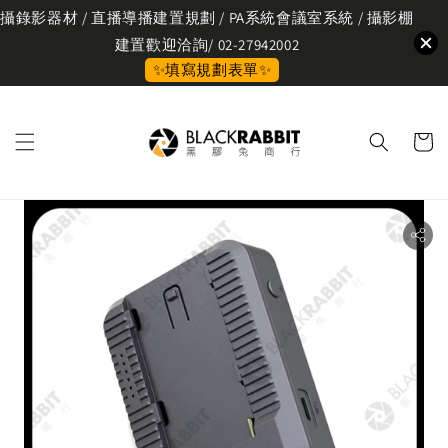
攝錄影器材 / 直播導播建置規劃 / PA系統會議室系統 / 攝影棚
建置歡迎洽詢/ 02-27942002
✨填寫規劃表單✨