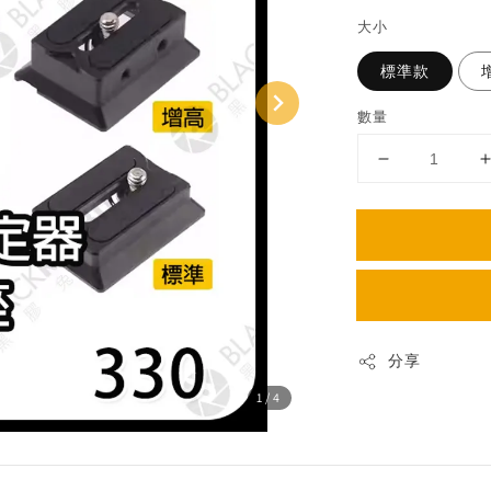
price
大小
標準款
數量
分享
1
/4