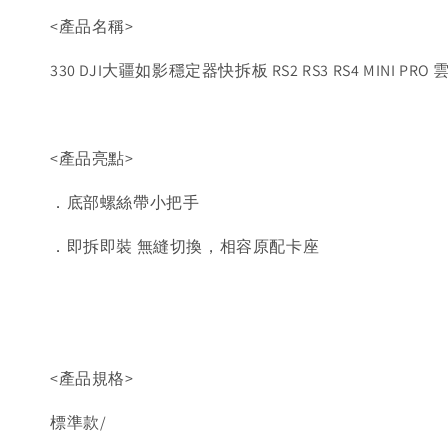
<產品名稱>
330 DJI大疆如影穩定器快拆板 RS2 RS3 RS4 MINI 
<產品亮點>
．底部螺絲帶小把手
．即拆即裝 無縫切換，相容原配卡座
<產品規格>
標準款/