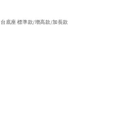
PRO 雲台底座 標準款/增高款/加長款