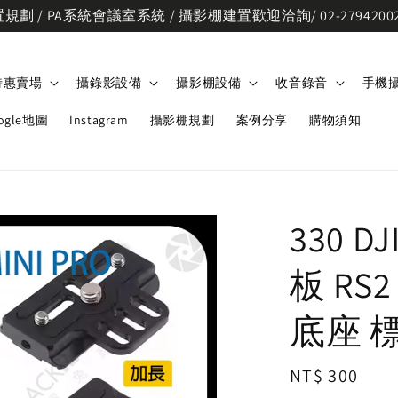
劃 / PA系統會議室系統 / 攝影棚建置歡迎洽詢/ 02-2794200
特惠賣場
攝錄影設備
攝影棚設備
收音錄音
手機
ogle地圖
Instagram
攝影棚規劃
案例分享
購物須知
330
板 RS2
底座 
Regular
NT$ 300