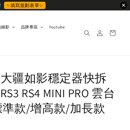
2
✨填寫規劃表單✨
攝錄影
品牌專區
Youtube
 DJI大疆如影穩定器快拆
 RS3 RS4 MINI PRO 雲台
標準款/增高款/加長款