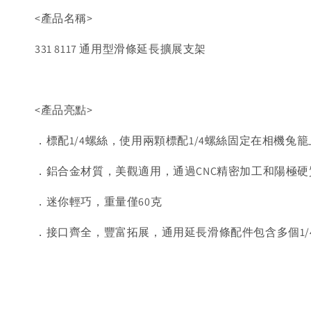
<產品名稱>
331 8117 通用型滑條延長擴展支架
<產品亮點>
．標配1/4螺絲，使用兩顆標配1/4螺絲固定在相機兔
．鋁合金材質，美觀適用，通過CNC精密加工和陽極
．迷你輕巧，重量僅60克
．接口齊全，豐富拓展，通用延長滑條配件包含多個1/