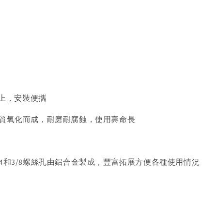
籠上，安裝便攜
硬質氧化而成，耐磨耐腐蝕，使用壽命長
4和3/8螺絲孔由鋁合金製成，豐富拓展方便各種使用情況