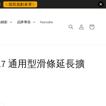
2
✨填寫規劃表單✨
攝錄影
品牌專區
Youtube
8117 通用型滑條延長擴