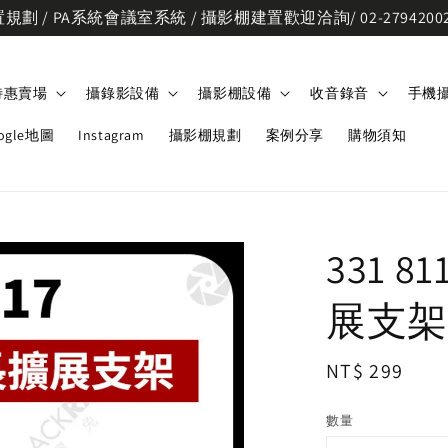
劃 / PA系統會議室系統 / 攝影棚建置歡迎洽詢/ 02-2794200
特惠賣場
攝錄影設備
攝影棚設備
收音錄音
手機
ogle地圖
Instagram
攝影棚規劃
案例分享
購物須知
331 
展支架
Regular
NT$ 299
price
數量