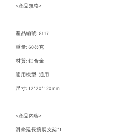
<產品規格>
產品編號: 8117
重量: 60公克
材質: 鋁合金
適用機型: 通用
尺寸: 12*20*120mm
<產品內容>
滑條延長擴展支架*1