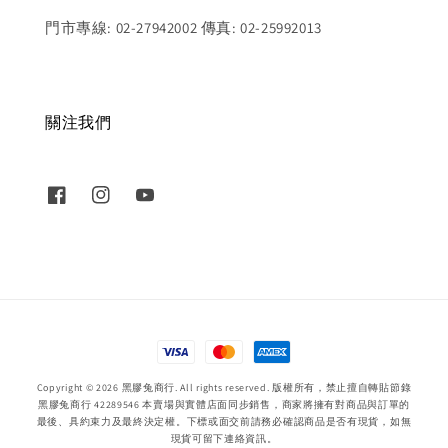
門市專線: 02-27942002 傳真: 02-25992013
關注我們
Copyright © 2026 黑膠兔商行. All rights reserved. 版權所有，禁止擅自轉貼節錄
黑膠兔商行 42289546 本賣場與實體店面同步銷售，商家將擁有對商品與訂單的
最後、具約束力及最終決定權。下標或面交前請務必確認商品是否有現貨，如無
現貨可留下連絡資訊。