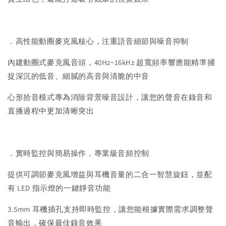
．高性能動圈麥克風核心，注重語音細節與噪音抑制
內建動圈式麥克風音頭，40Hz~16kHz 超寬頻率響應能精準捕
捉深沉的低音、細膩的高音與清脆的中音
心形拾音模式專為消除背景噪音設計，讓您的聲音在錄音和
直播過程中更加清晰突出
．實時監控與簡易操作，專業級音頻控制
提供可調節麥克風增益與耳機音量的二合一智慧旋鈕，並配
有 LED 指示燈的一鍵靜音功能
3.5mm 耳機插孔支持即時監控，讓您能根據實際需求調整聲
音輸出，確保最佳錄音效果