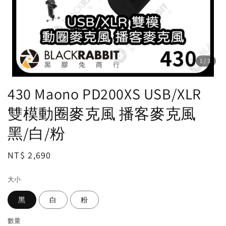
1
/3
430 Maono PD200XS USB/XLR
雙模動圈麥克風 播客麥克風
黑/白/粉
Regular
NT$ 2,690
price
大小
黑
白
粉
數量