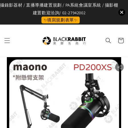
攝錄影器材 / 直播導播建置規劃 / PA系統會議室系統 / 攝影棚
建置歡迎洽詢/ 02-27942002
✨填寫規劃表單✨