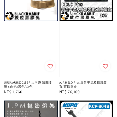
URSA AURS001SBP 大內袋 隱形腰
AJA HELO Plus 影音串流及錄影裝
帶 S 肉色/黑色/白色
置/直錄播盒
Regular
NT$ 1,760
Regular
NT$ 76,109
price
price