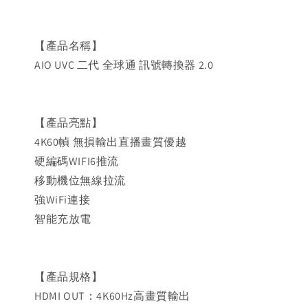
【產品名稱】
AIO UVC 二代 全球通 訊號轉換器 2.0
【產品亮點】
4K60幀 無損輸出直播畫質優越
硬編碼WIFI6推流
移動機位無線拉流
強WiFi連接
智能充放電
【產品規格】
HDMI OUT：4K60Hz高畫質輸出