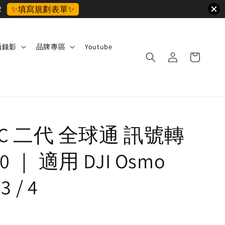
2
✨填寫規劃表單✨
攝錄影
品牌專區
Youtube
UVC 二代 全球通 訊號轉
0 ｜ 適用 DJI Osmo
3 / 4