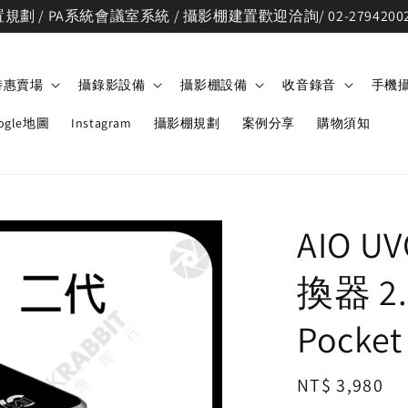
劃 / PA系統會議室系統 / 攝影棚建置歡迎洽詢/ 02-2794200
特惠賣場
攝錄影設備
攝影棚設備
收音錄音
手機
ogle地圖
Instagram
攝影棚規劃
案例分享
購物須知
AIO 
換器 2.
Pocket 
Regular
NT$ 3,980