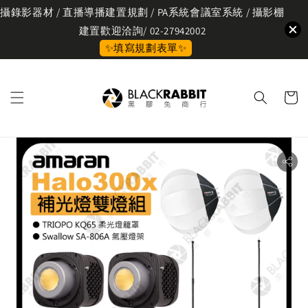
攝錄影器材 / 直播導播建置規劃 / PA系統會議室系統 / 攝影棚
建置歡迎洽詢/ 02-27942002
✨填寫規劃表單✨