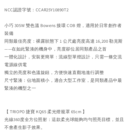
NCC認證字號：CCAR25Y10890T2
小巧 305W 雙色溫 Bowens 接環 COB 燈，適用於日常創作者
裝備
同類最佳亮度：裸露狀態下 1 公尺處亮度高達 16,200 勒克斯
——在如此緊湊的機身中，亮度卻位居同類產品之首
一體化設計，安裝更簡單：流線型單燈設計，只需一條交流
電源線供電
獨立的亮度和色溫旋鈕，方便快速直觀地進行調整
尺寸緊湊：佔地面積小，適合大型工作室，是同類產品中最
緊湊的機型之一
【 TRIOPO 捷寶 KQ65 柔光燈籠罩 65cm 】
光線360度全方位照射：這款柔光球能夠均勻照亮目標，並且
不會產生影子效果。