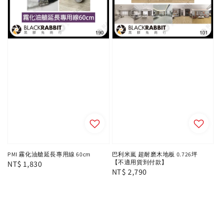
PMI 霧化油艙延長專用線 60cm
巴利米嵐 超耐磨木地板 0.726坪
【不適用貨到付款】
Regular
NT$ 1,830
Regular
NT$ 2,790
price
price