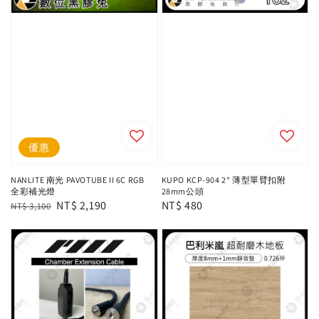
優惠
NANLITE 南光 PAVOTUBE II 6C RGB
KUPO KCP-904 2" 薄型單臂扣附
全彩補光燈
28mm公頭
Regular
Sale
NT$ 2,190
Regular
NT$ 480
NT$ 3,100
price
price
price