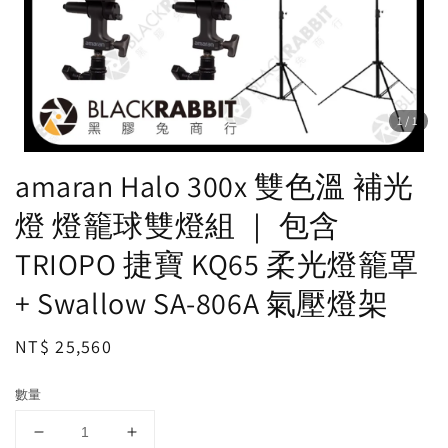
1
/1
amaran Halo 300x 雙色溫 補光
燈 燈籠球雙燈組 ｜ 包含
TRIOPO 捷寶 KQ65 柔光燈籠罩
+ Swallow SA-806A 氣壓燈架
Regular
NT$ 25,560
price
數量