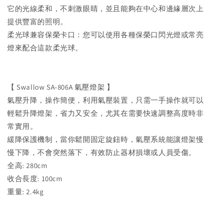
它的光線柔和，不刺激眼睛，並且能夠在中心和邊緣層次上
提供豐富的照明。
柔光球兼容保榮卡口：您可以使用各種保榮口閃光燈或常亮
燈來配合這款柔光球。
【 Swallow SA-806A 氣壓燈架 】
氣壓升降，操作簡便，利用氣壓裝置，只需一手操作就可以
輕鬆升降燈架，省力又安全，尤其在需要快速調整高度時非
常實用。
緩降保護機制，當你鬆開固定旋鈕時，氣壓系統能讓燈架慢
慢下降，不會突然落下，有效防止器材損壞或人員受傷。
全高: 280cm
收合長度: 100cm
重量: 2.4kg