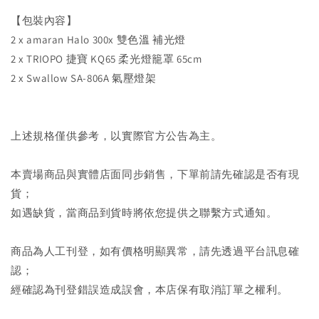
【包裝內容】
2 x amaran Halo 300x 雙色溫 補光燈
2 x TRIOPO 捷寶 KQ65 柔光燈籠罩 65cm
2 x Swallow SA-806A 氣壓燈架
上述規格僅供參考，以實際官方公告為主。
本賣場商品與實體店面同步銷售，下單前請先確認是否有現
貨；
如遇缺貨，當商品到貨時將依您提供之聯繫方式通知。
商品為人工刊登，如有價格明顯異常，請先透過平台訊息確
認；
經確認為刊登錯誤造成誤會，本店保有取消訂單之權利。