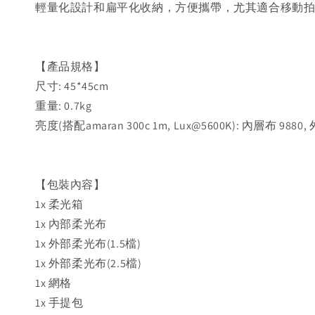
輕量化設計和扁平化收納，方便攜帶，尤其適合移動
【產品規格】
尺寸: 45*45cm
重量: 0.7kg
亮度(搭配amaran 300c 1m, Lux@5600K): 內層布 9880
【包裝內容】
1x 柔光箱
1x 內部柔光布
1x 外部柔光布(1.5檔)
1x 外部柔光布(2.5檔)
1x 網格
1x 手提包