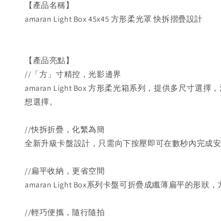
【產品名稱】
amaran Light Box 45x45 方形柔光罩 快拆摺疊設計
【產品亮點】
//「方」寸精控，光影邊界
amaran Light Box 方形柔光箱系列，提
想選擇。
//快拆折疊，化繁為簡
全新升級卡盤設計，只需向下按壓即可在數秒內完成
//扁平收納，更省空間
amaran Light Box系列卡盤可折疊成纖薄扁平
//輕巧便攜，隨行隨拍