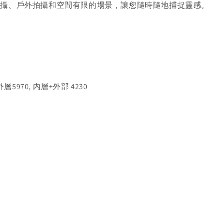
拍攝、戶外拍攝和空間有限的場景，讓您隨時隨地捕捉靈感。
, 外層5970, 內層+外部 4230