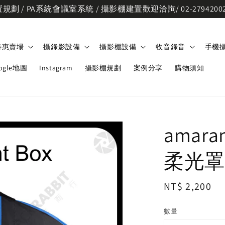
劃 / PA系統會議室系統 / 攝影棚建置歡迎洽詢/ 02-2794200
特惠賣場
攝錄影設備
攝影棚設備
收音錄音
手機
ogle地圖
Instagram
攝影棚規劃
案例分享
購物須知
amaran
柔光罩
Regular
NT$ 2,200
price
數量