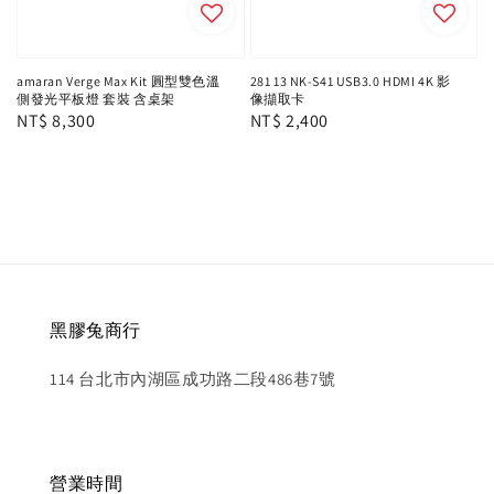
amaran Verge Max Kit 圓型雙色溫
281 13 NK-S41 USB3.0 HDMI 4K 影
側發光平板燈 套裝 含桌架
像擷取卡
Regular
NT$ 8,300
Regular
NT$ 2,400
price
price
黑膠兔商行
114 台北市內湖區成功路二段486巷7號
營業時間