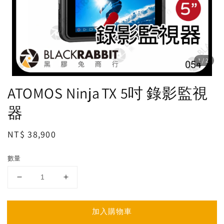
1
/2
ATOMOS Ninja TX 5吋 錄影監視
器
Regular
NT$ 38,900
price
數量
加入購物車