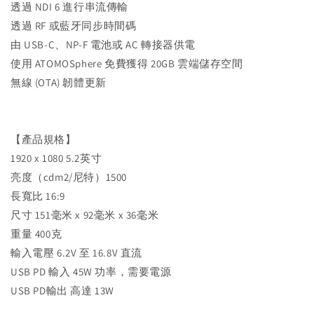
透過 NDI 6 進行串流傳輸
透過 RF 或藍牙同步時間碼
由 USB-C、NP-F 電池或 AC 轉接器供電
使用 ATOMOSphere 免費獲得 20GB 雲端儲存空間
無線 (OTA) 韌體更新
【產品規格】
1920 x 1080 5.2英寸
亮度（cdm2/尼特）1500
長寬比 16:9
尺寸 151毫米 x 92毫米 x 36毫米
重量 400克
輸入電壓 6.2V 至 16.8V 直流
USB PD 輸入 45W 功率，需要電源
USB PD輸出 高達 13W