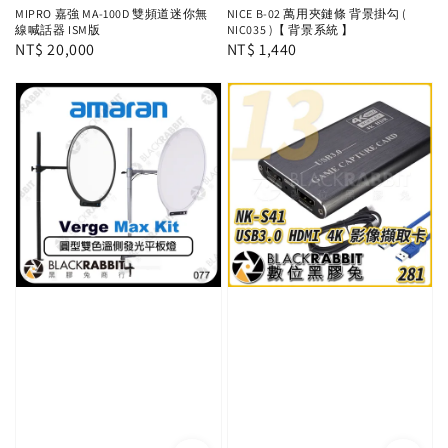
MIPRO 嘉強 MA-100D 雙頻道迷你無
NICE B-02 萬用夾鏈條 背景掛勾 (
線喊話器 ISM版
NIC035 )【 背景系統 】
Regular
NT$ 20,000
Regular
NT$ 1,440
price
price