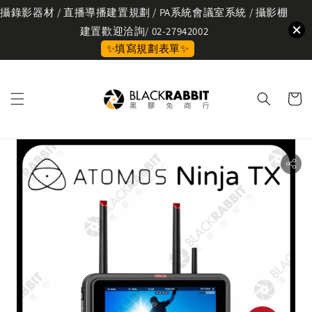
攝錄影器材 / 直播導播建置規劃 / PA系統會議室系統 / 攝影棚
建置歡迎洽詢/ 02-27942002
✨填寫規劃表單✨