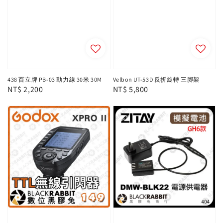
438 百立牌 PB-03 動力線 30米 30M
Velbon UT-53D 反折旋轉 三腳架
Regular
NT$ 2,200
Regular
NT$ 5,800
price
price