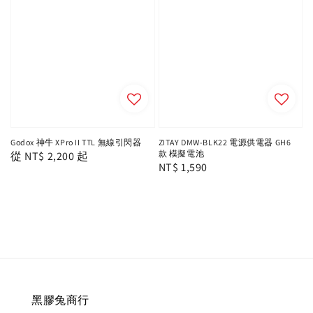
Godox 神牛 XPro II TTL 無線引閃器
ZITAY DMW-BLK22 電源供電器 GH6
款 模擬電池
Regular
從
NT$ 2,200
起
Regular
NT$ 1,590
price
price
黑膠兔商行