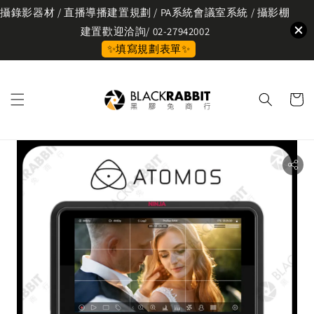
攝錄影器材 / 直播導播建置規劃 / PA系統會議室系統 / 攝影棚
建置歡迎洽詢/ 02-27942002
✨填寫規劃表單✨