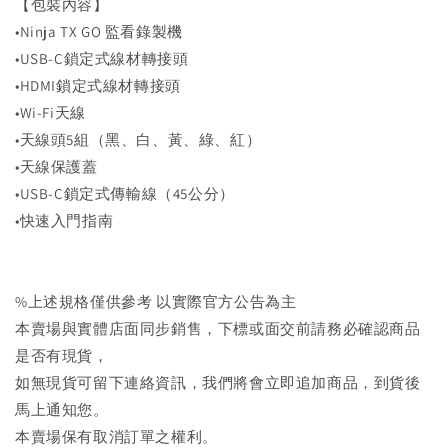
【包裝內容】
•Ninja TX GO 監看錄製機
•USB-C鎖定式線材轉接頭
•HDMI鎖定式線材轉接頭
•Wi-Fi天線
•天線頭5組（黑、白、黃、綠、紅）
•天線保護蓋
•USB-C鎖定式傳輸線（45公分）
•快速入門指南
%上述規格僅供參考 以實際官方公告為主
本賣場與實體店面同步銷售，下標或面交前請務必確認商品
是否有現貨，
如無現貨可留下連絡資訊，我們將會立即追加商品，到貨後
馬上通知您。
本賣場保有取消訂單之權利。