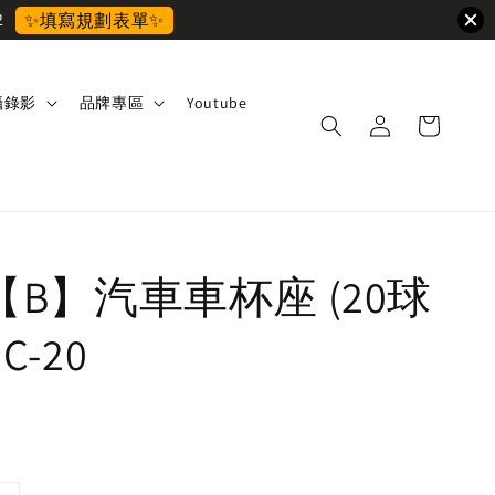
2
✨填寫規劃表單✨
攝錄影
品牌專區
Youtube
 【B】汽車車杯座 (20球
C-20