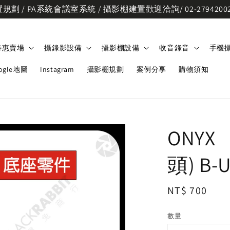
劃 / PA系統會議室系統 / 攝影棚建置歡迎洽詢/ 02-2794200
特惠賣場
攝錄影設備
攝影棚設備
收音錄音
手機
ogle地圖
Instagram
攝影棚規劃
案例分享
購物須知
ONYX
頭) B-U
Regular
NT$ 700
price
數量