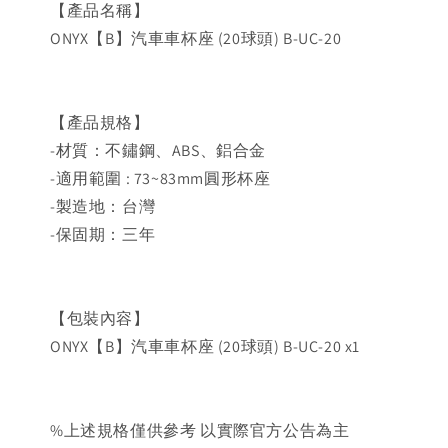
【產品名稱】
ONYX【B】汽車車杯座 (20球頭) B-UC-20
【產品規格】
-材質：不鏽鋼、ABS、鋁合金
-適用範圍 : 73~83mm圓形杯座
-製造地：台灣
-保固期：三年
【包裝內容】
ONYX【B】汽車車杯座 (20球頭) B-UC-20 x1
%上述規格僅供參考 以實際官方公告為主