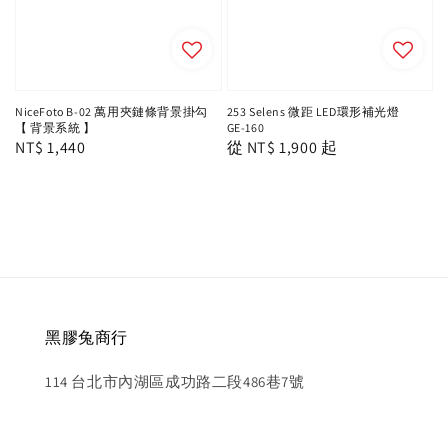
NiceFoto B-02 萬用夾鏈條背景掛勾
253 Selens 微距 LED環形補光燈
【 背景系統 】
GE-160
Regular
NT$ 1,440
Regular
從
NT$ 1,900
起
price
price
黑膠兔商行
114 台北市內湖區成功路二段486巷7號