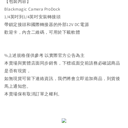
【包裝內容】
Blackmagic Camera ProDock
1/4英吋到1/4英吋安裝轉接頭
帶鎖定接頭和國際轉接器的外部12V DC電源
歡迎卡，內含二維碼，可用於下載軟體
%上述規格僅供參考 以實際官方公告為主
本賣場與實體店面同步銷售，下標或面交前請務必確認商品
是否有現貨，
如無現貨可留下連絡資訊，我們將會立即追加商品，到貨後
馬上通知您。
本賣場保有取消訂單之權利。