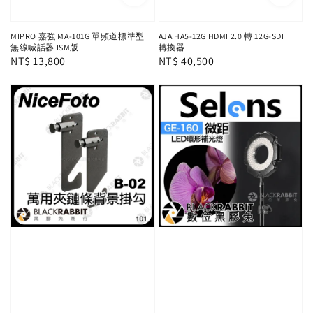
MIPRO 嘉強 MA-101G 單頻道標準型
AJA HA5-12G HDMI 2.0 轉 12G-SDI
無線喊話器 ISM版
轉換器
Regular
NT$ 13,800
Regular
NT$ 40,500
price
price