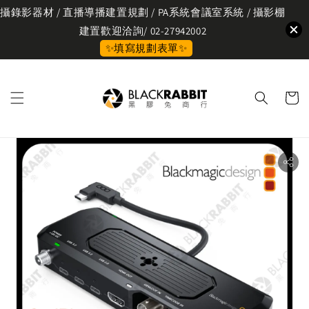
攝錄影器材 / 直播導播建置規劃 / PA系統會議室系統 / 攝影棚
建置歡迎洽詢/ 02-27942002
✨填寫規劃表單✨