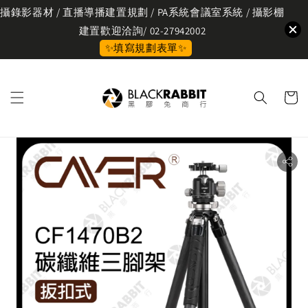
攝錄影器材 / 直播導播建置規劃 / PA系統會議室系統 / 攝影棚
建置歡迎洽詢/ 02-27942002
✨填寫規劃表單✨