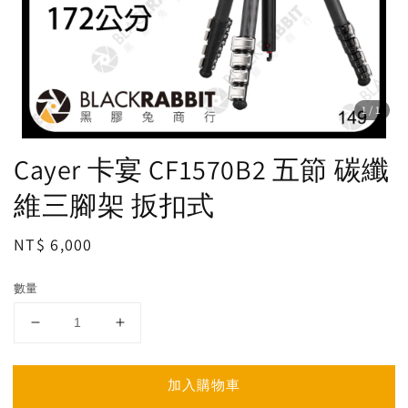
1
/1
Cayer 卡宴 CF1570B2 五節 碳纖
維三腳架 扳扣式
Regular
NT$ 6,000
price
數量
加入購物車