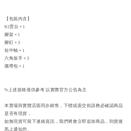
【包裝內含】
B2雲台 × 1
腳架 × 1
腳釘 × 3
短中軸 × 1
六角扳手 × 3
攜帶包 × 1
%上述規格僅供參考 以實際官方公告為主
本賣場與實體店面同步銷售，下標或面交前請務必確認商品
是否有現貨，
如無現貨可留下連絡資訊，我們將會立即追加商品，到貨後
馬上通知您。