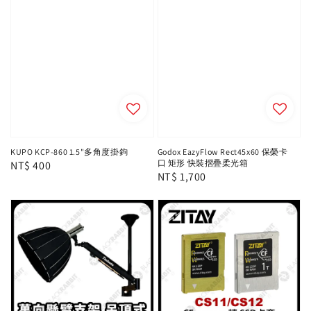
KUPO KCP-860 1.5"多角度掛鉤
Godox EazyFlow Rect45x60 保榮卡
口 矩形 快裝摺疊柔光箱
Regular
NT$ 400
Regular
NT$ 1,700
price
price