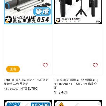
優惠
NANLITE 南光 PavoTube II 15C 全彩
Ulanzi MT66 膠囊-mini快掛腳架 ｜
魔光燈 二代 雙燈組
Action 6/Nano ｜ GO Ultra 磁吸介
面
Regular
Sale
NT$ 8,790
NT$ 10,900
Regular
NT$ 409
price
price
price