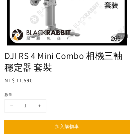
1
/3
DJI RS 4 Mini Combo 相機三軸
穩定器 套裝
Regular
NT$ 11,590
price
數量
加入購物車