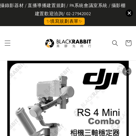
攝錄影器材 / 直播導播建置規劃 / PA系統會議室系統 / 攝影棚
建置歡迎洽詢/ 02-27942002
✨填寫規劃表單✨