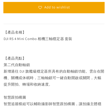
Add to wishlist
【產品名稱】
DJI RS 4 Mini Combo 相機三軸穩定器 套裝
【產品亮點】
第二代自動軸鎖
新增過往 DJI 旗艦級穩定器所具有的自動軸鎖功能。雲台在開
機、關機或休眠時，三軸軸鎖可一鍵自動開啟或關閉，大幅
提升開拍、轉場和收納速度。
智慧跟拍構圖
智慧追蹤模組可以輔助攝影師智慧跟拍構圖，讓拍攝主體穩