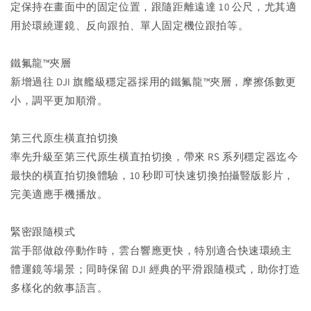
定保持在畫面中的固定位置，跟隨距離遠達 10 公尺，尤其適
用於環繞運鏡、反向跟拍、單人固定機位跟拍等。
鐵氟龍™夾層
新增過往 DJI 旗艦級穩定器採用的鐵氟龍™夾層，摩擦係數更
小，調平更加順滑。
第三代原生橫直拍切換
率先升級至第三代原生橫直拍切換，帶來 RS 系列穩定器迄今
最快的橫直拍切換體驗，10 秒即可快速切換拍攝豎版影片，
完美適應手機播放。
緊密跟隨模式
當手部做啟停動作時，雲台響應更快，特別適合快速環繞主
體運鏡等場景；同時保留 DJI 經典的平滑跟隨模式，助你打造
多樣化的敘事語言。