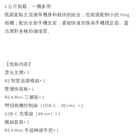
2 公斤負載，一機多用
既能駕馭主流微單機身和鏡頭的組合，也能適配輕小的 Vlog
相機；配合全新手機支架，還能快速切換為手機穩定器。靈
活應對各種拍攝場景。
【包裝內容】
雲台主體× 1
RS 智慧追蹤模組× 1
雙層快裝板× 1
RS 4 Mini 三腳架× 1
彎頭相機控制線（USB-C，30 cm）× 1
USB-C 充電線（40 cm）× 1
螺絲套裝× 1
RS 4 Mini 手提轉接手把× 1