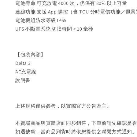
電池壽命 可充放電 4000 次，仍保有 80% 以上容量
連線功能 支援 App 操控（含 TOU 分時電價功能／風
電池機組防水等級 IP65
UPS 不斷電系統 切換時間＜10 毫秒
【包裝內容】
Delta 3
AC充電線
說明書
上述規格僅供參考，以實際官方公告為主。
本賣場商品與實體店面同步銷售，下單前請先確認是
如遇缺貨，當商品到貨時將依您提供之聯繫方式通知