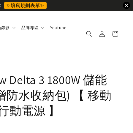
2
✨填寫規劃表單✨
攝錄影
品牌專區
Youtube
w Delta 3 1800W 儲能
(贈防水收納包) 【 移動
 行動電源 】