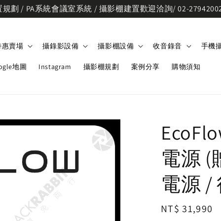
劃 / PA系統會議室系統 / 攝影棚建置歡迎洽詢/ 02-2794200
特惠賣場
攝錄影設備
攝影棚設備
收音錄音
手機
ogle地圖
Instagram
攝影棚規劃
案例分享
購物須知
EcoFlo
電源 
電源 /
Regular
NT$ 31,990