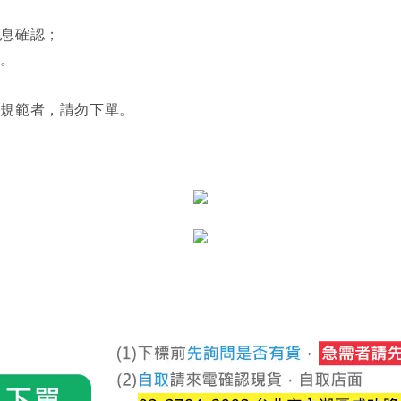
訊息確認；
利。
關規範者，請勿下單。