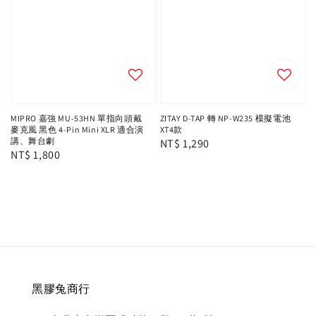
MIPRO 嘉強 MU-53HN 單指向頭戴
ZITAY D-TAP 轉 NP-W235 模擬電池
麥克風 黑色 4-Pin Mini XLR 適合演
XT4款
講、舞台劇
Regular
NT$ 1,290
Regular
NT$ 1,800
price
price
黑膠兔商行