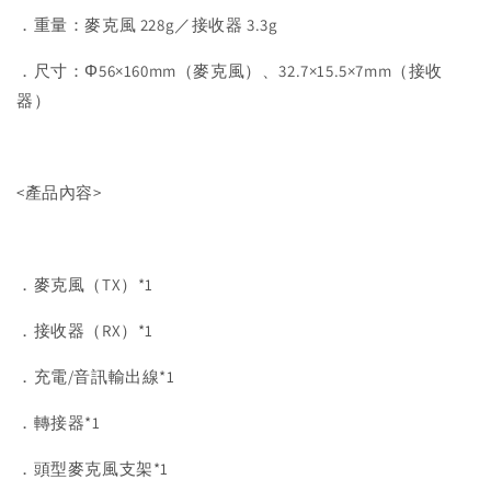
．重量：麥克風 228g／接收器 3.3g
．尺寸：Φ56×160mm（麥克風）、32.7×15.5×7mm（接收
器）
<產品內容>
．麥克風（TX）*1
．接收器（RX）*1
．充電/音訊輸出線*1
．轉接器*1
．頭型麥克風支架*1