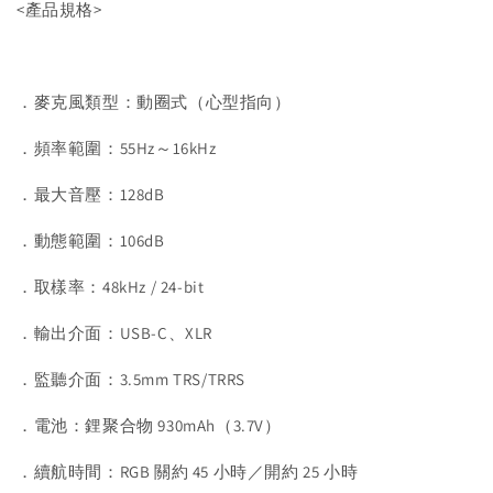
<產品規格>
．麥克風類型：動圈式（心型指向）
．頻率範圍：55Hz～16kHz
．最大音壓：128dB
．動態範圍：106dB
．取樣率：48kHz / 24-bit
．輸出介面：USB-C、XLR
．監聽介面：3.5mm TRS/TRRS
．電池：鋰聚合物 930mAh（3.7V）
．續航時間：RGB 關約 45 小時／開約 25 小時