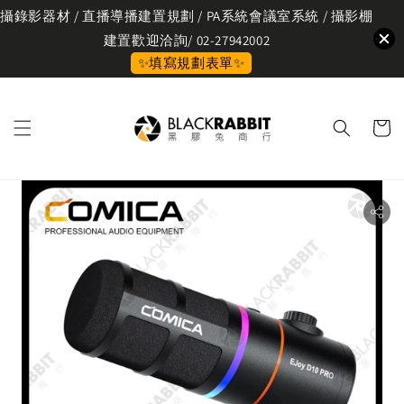
攝錄影器材 / 直播導播建置規劃 / PA系統會議室系統 / 攝影棚
建置歡迎洽詢/ 02-27942002
✨填寫規劃表單✨