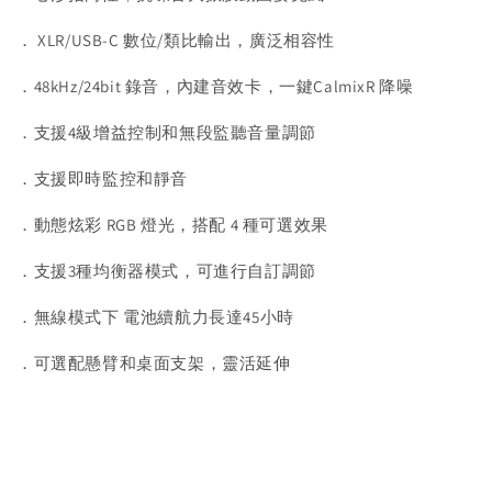
． XLR/USB-C 數位/類比輸出，廣泛相容性
．48kHz/24bit 錄音，內建音效卡，一鍵CalmixR 降噪
．支援4級增益控制和無段監聽音量調節
．支援即時監控和靜音
．動態炫彩 RGB 燈光，搭配 4 種可選效果
．支援3種均衡器模式，可進行自訂調節
．無線模式下 電池續航力長達45小時
．可選配懸臂和桌面支架，靈活延伸