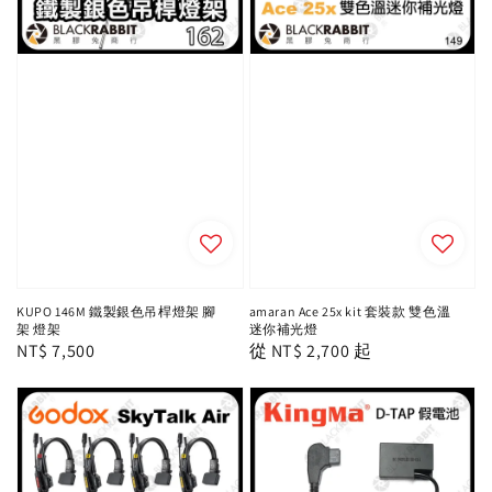
KUPO 146M 鐵製銀色吊桿燈架 腳
amaran Ace 25x kit 套裝款 雙色溫
架 燈架
迷你補光燈
Regular
NT$ 7,500
Regular
從
NT$ 2,700
起
price
price