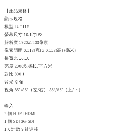
【產品規格】
顯示規格
模型 LUT11S
螢幕尺寸 10.1吋IPS
解析度 1920x1200像素
像素間距 0.113(寬) x 0.113(高) (毫米)
長寬比 16:10
亮度 2000坎德拉/平方米
對比 800:1
背光 引領
視角 85°/85°（左/右） 85°/85°（上/下）
輸入
2 個 HDMI HDMI
1 個 SDI 3G-SDI
1 X 計數 9 針連接