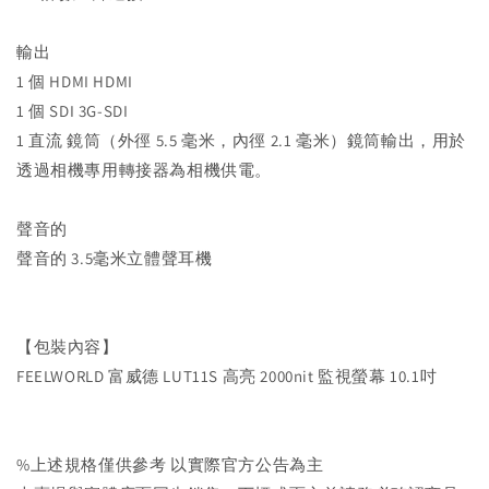
輸出
1 個 HDMI HDMI
1 個 SDI 3G-SDI
1 直流 鏡筒（外徑 5.5 毫米，內徑 2.1 毫米）鏡筒輸出，用於
透過相機專用轉接器為相機供電。
聲音的
聲音的 3.5毫米立體聲耳機
【包裝內容】
FEELWORLD 富威德 LUT11S 高亮 2000nit 監視螢幕 10.1吋
%上述規格僅供參考 以實際官方公告為主