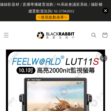
攝錄影器材 / 直播導播建置規劃 / PA系統會議室系統 / 攝影棚
建置歡迎洽詢/ 02-27942002
✨填寫規劃表單✨