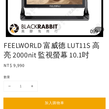
1
/3
FEELWORLD 富威德 LUT11S 高
亮 2000nit 監視螢幕 10.1吋
Regular
NT$ 9,990
price
數量
加入購物車