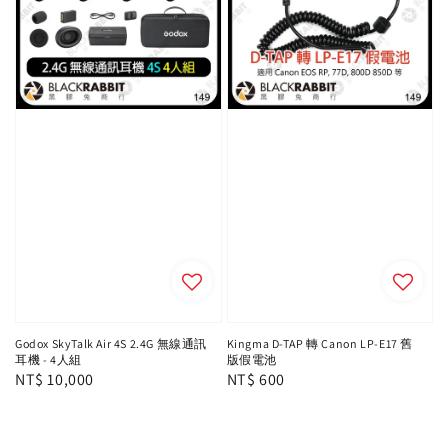
Godox SkyTalk Air 4S 2.4G 無線通訊
Kingma D-TAP 轉 Canon LP-E17 舊
耳機 - 4人組
版假電池
Regular
NT$ 10,000
Regular
NT$ 600
price
price