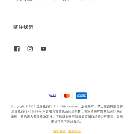
關注我們
Copyright © 2026 黑膠兔商行. All rights reserved. 版權所有，禁止擅自轉貼節錄
黑膠兔商行 42289546 本賣場與實體店面同步銷售，商家將擁有對商品與訂單的
最後、具約束力及最終決定權。下標或面交前請務必確認商品是否有現貨，如無
現貨可留下連絡資訊。
隱私條款
|
退款政策