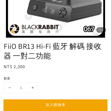
1
/1
FiiO BR13 Hi-Fi 藍牙 解碼 接收
器 一對二功能
Regular
NT$ 2,300
price
數量
加入購物車