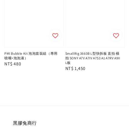
PMI Bubble Kit 泡泡套裝組（專用
SmallRig 3660B L型快拆板 直拍 橫
噴嘴+泡泡液）
拍 SONY A7V A7IV A7S3 A1 A7RV A9II
L板
Regular
NT$ 480
Regular
NT$ 1,450
price
price
黑膠兔商行