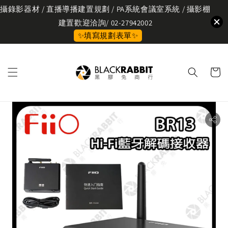
攝錄影器材 / 直播導播建置規劃 / PA系統會議室系統 / 攝影棚
建置歡迎洽詢/ 02-27942002
✨填寫規劃表單✨