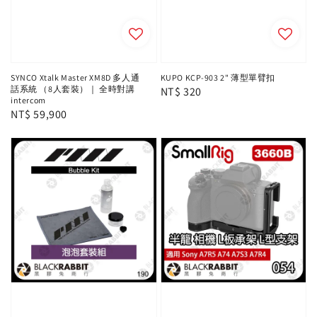
SYNCO Xtalk Master XM8D 多人通
KUPO KCP-903 2" 薄型單臂扣
話系統 （8人套裝）｜ 全時對講
Regular
NT$ 320
intercom
price
Regular
NT$ 59,900
price