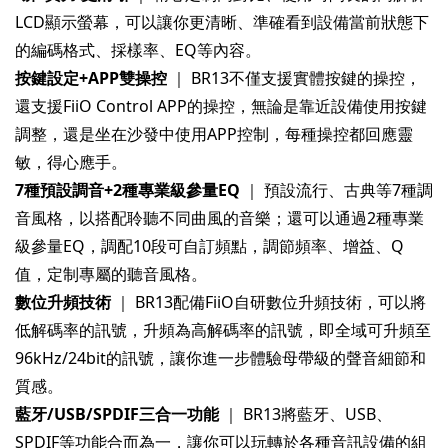
LCD顯示螢幕，可以讓你更清晰、準確看到設備當前狀態下
按鍵設定+APP雙操控
｜ BR13不僅支援實體按鍵的操控，
還支援FiiO Control APP的操控，無論是靠近設備使用按鍵
調整，還是坐在沙發中使用APP控制，每種操控都回應靈
7種預設調音+2種專業級參量EQ
｜ 預設流行、古典等7種調
音風格，以搭配聆聽不同曲風的音樂；還可以通過2種專業
級參量EQ，調配10段可自訂頻點，調節頻率、增益、Q
數位升頻技術
｜ BR13配備FiiO自研數位升頻技術，可以將
低解碼率的訊號，升頻為高解碼率的訊號，即全域可升頻至
96kHz/24bit的訊號，讓你進一步體驗母帶級的聲音細節和
藍牙/USB/SPDIF三合一功能
｜ BR13將藍牙、USB、
SPDIF等功能合而為一，讓你可以玩轉於各種音訊設備的組