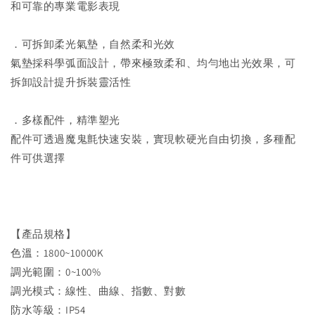
和可靠的專業電影表現
．可拆卸柔光氣墊，自然柔和光效
氣墊採科學弧面設計，帶來極致柔和、均勻地出光效果，可
拆卸設計提升拆裝靈活性
．多樣配件，精準塑光
配件可透過魔鬼氈快速安裝，實現軟硬光自由切換，多種配
件可供選擇
【產品規格】
色溫：1800~10000K
調光範圍：0~100%
調光模式：線性、曲線、指數、對數
防水等級：IP54