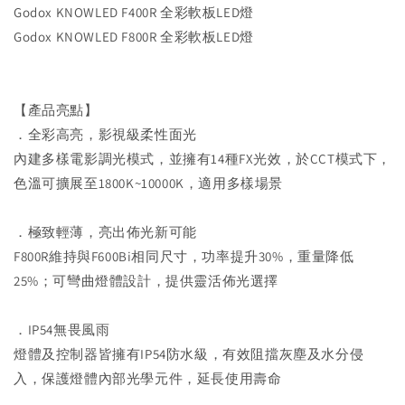
Godox KNOWLED F400R 全彩軟板LED燈
Godox KNOWLED F800R 全彩軟板LED燈
【產品亮點】
．全彩高亮，影視級柔性面光
內建多樣電影調光模式，並擁有14種FX光效，於CCT模式下，
色溫可擴展至1800K~10000K，適用多樣場景
．極致輕薄，亮出佈光新可能
F800R維持與F600Bi相同尺寸，功率提升30%，重量降低
25%；可彎曲燈體設計，提供靈活佈光選擇
．IP54無畏風雨
燈體及控制器皆擁有IP54防水級，有效阻擋灰塵及水分侵
入，保護燈體內部光學元件，延長使用壽命