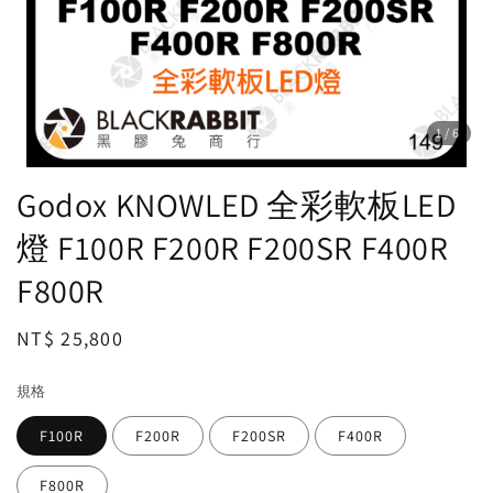
1
/6
Godox KNOWLED 全彩軟板LED
燈 F100R F200R F200SR F400R
F800R
Regular
NT$ 25,800
price
規格
F100R
F200R
F200SR
F400R
F800R