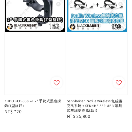
KUPO KCP-838B-T 2" 手銬式黑色掛
Sennheiser Profile Wireless 無線麥
鉤(T型旋鈕)
克風系統 + SENNHEISER ME 3 頭戴
式無線麥克風(2組)
Regular
NT$ 720
Regular
NT$ 25,900
price
price