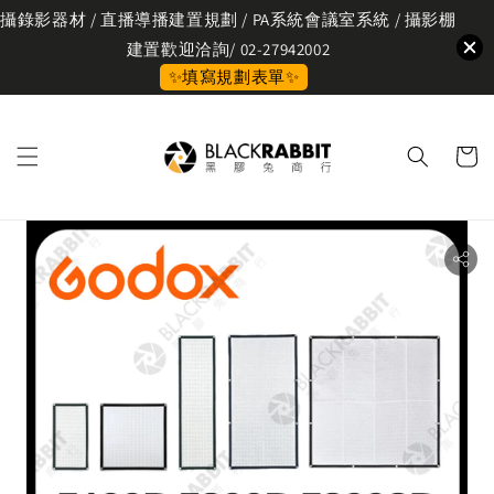
攝錄影器材 / 直播導播建置規劃 / PA系統會議室系統 / 攝影棚
建置歡迎洽詢/ 02-27942002
✨填寫規劃表單✨