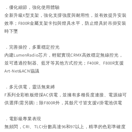
．優化細節，強化使用體驗
全新升級X型支架，強化支撐強度與耐用性，並有效提升安裝
效率；F800R金屬支架卡扣與燈具水平，防止燈具於吊掛安裝
時下墜
．完善操控，多重穩定控光
內建LumenRadio芯片，輕鬆實現CRMX高效穩定無線控光，
並可透過控制器、藍牙等其他方式控光；F400R、F800R支援
Art-Net&ACN協議
．多元供電，靈活無束縛
F系列全彩軟板燈採AC供電，並擁有多種長度連接、電源線可
供選擇(需另購)；除F800R外，其餘尺寸皆支援V掛電池供電
．電影級專業表現
無頻閃，CRI、TLCI分數高達96和97以上，精準的色彩準確度