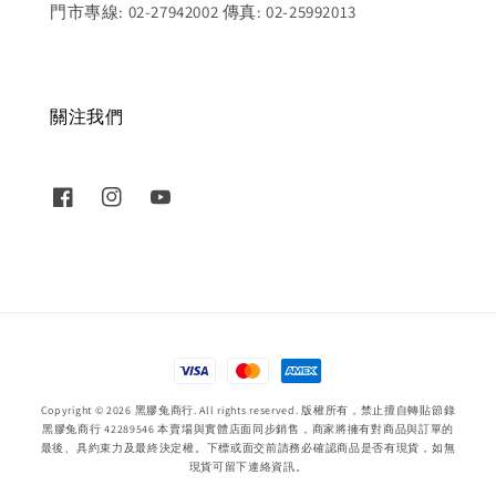
門市專線: 02-27942002 傳真: 02-25992013
關注我們
Copyright © 2026 黑膠兔商行. All rights reserved. 版權所有，禁止擅自轉貼節錄
黑膠兔商行 42289546 本賣場與實體店面同步銷售，商家將擁有對商品與訂單的
最後、具約束力及最終決定權。下標或面交前請務必確認商品是否有現貨，如無
現貨可留下連絡資訊。