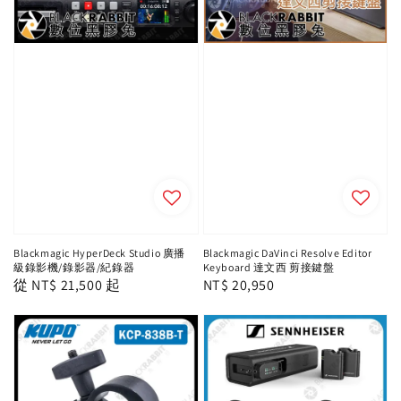
Blackmagic HyperDeck Studio 廣播
Blackmagic DaVinci Resolve Editor
級錄影機/錄影器/紀錄器
Keyboard 達文西 剪接鍵盤
Regular
從
NT$ 21,500
起
Regular
NT$ 20,950
price
price