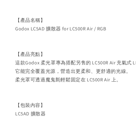
【產品名稱】
Godox LC5AD 擴散器 for LC500R Air / RGB
【產品亮點】
這款Godox 柔光罩專為搭配另售的 LC500R Air 充氣式
它能完全覆蓋光源，營造出更柔和、更舒適的光線。
柔光罩可透過魔鬼氈輕鬆固定在 LC500R Air 上。
【包裝內容】
LC5AD 擴散器