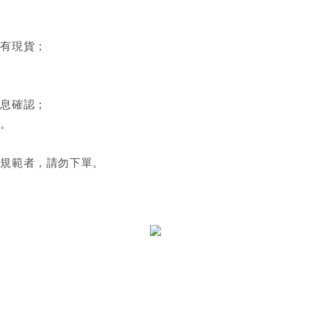
否有現貨；
。
訊息確認；
利。
關規範者，請勿下單。