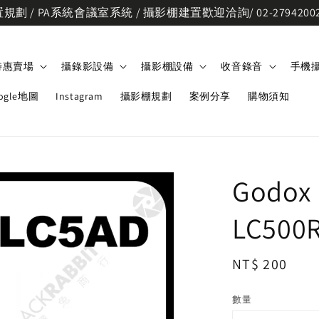
劃 / PA系統會議室系統 / 攝影棚建置歡迎洽詢/ 02-2794200
特惠賣場
攝錄影設備
攝影棚設備
收音錄音
手機
ogle地圖
Instagram
攝影棚規劃
案例分享
購物須知
Godox
LC500R
Regular
NT$ 200
price
數量