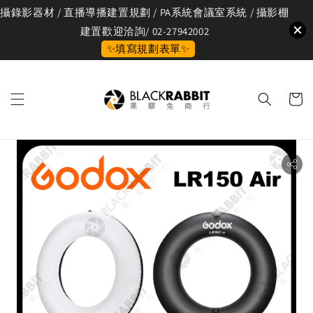
攝錄影器材 / 直播導播建置規劃 / PA系統會議室系統 / 攝影棚
建置歡迎洽詢/ 02-27942002
✨填寫規劃表單✨