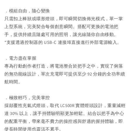
．模組自由，隨心變換
只需扣上棒狀或環形燈頭，即可瞬間切換佈光模式，單一掌
上型系統，完美契合每個創意瞬間。搭配可更換的電池把
手，提供持續且隨處可用的照明，讓光線隨你自由移動。
*支援透過控制器的 USB-C 連接埠直接進行外部電源輸入。
．電力盡在掌握
專為行動創作者打造，將電池整合於把手之中，實現了俐落
的無功能線設計，單次充電即可提供至少 92 分鐘的全功率續
航時間。
．極致輕巧，完美掌控
採顛覆性充氣式燈頭，取代 LC500R 實體燈頭設計，重量減輕
達 30% 以上，讓手持體驗明顯更加輕鬆。結合以把手為中心
的配重平衡，帶來毫不費力的操控感與舒適的握持體驗，即
使長時間使用也靈活不累手。