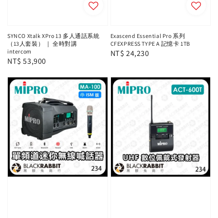
SYNCO Xtalk XPro 13 多人通話系統
Exascend Essential Pro 系列
（13人套裝） ｜ 全時對講
CFEXPRESS TYPE A 記憶卡 1TB
intercom
Regular
NT$ 24,230
Regular
NT$ 53,900
price
price