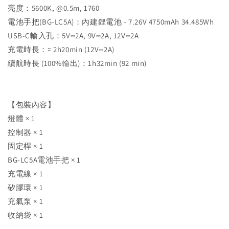
亮度：5600K, @0.5m, 1760
電池手把(BG-LC5A)：內建鋰電池 - 7.26V 4750mAh 34.485Wh
USB-C輸入孔：5V⎓2A, 9V⎓2A, 12V⎓2A
充電時長：≈ 2h20min (12V⎓2A)
續航時長 (100%輸出)：1h32min (92 min)
【包裝內容】
燈體 × 1
控制器 × 1
固定桿 × 1
BG-LC5A電池手把 × 1
充電線 × 1
矽膠環 × 1
充氣泵 × 1
收納袋 × 1