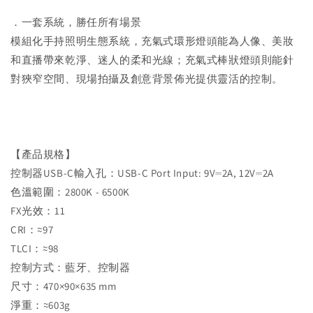
．一套系統，勝任所有場景
模組化手持照明生態系統，充氣式環形燈頭能為人像、美妝
和直播帶來乾淨、迷人的柔和光線；充氣式棒狀燈頭則能針
對狹窄空間、現場拍攝及創意背景佈光提供靈活的控制。
【產品規格】
控制器USB-C輸入孔：USB-C Port Input: 9V⎓2A, 12V⎓2A
色溫範圍：2800K - 6500K
FX光效：11
CRI：≈97
TLCI：≈98
控制方式：藍牙、控制器
尺寸：470×90×635 mm
淨重：≈603g