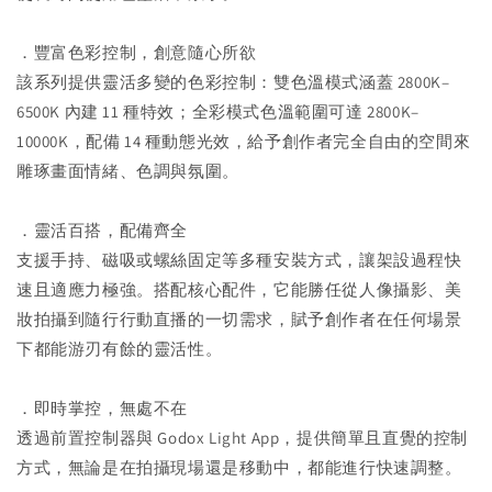
．豐富色彩控制，創意隨心所欲
該系列提供靈活多變的色彩控制：雙色溫模式涵蓋 2800K–
6500K 內建 11 種特效；全彩模式色溫範圍可達 2800K–
10000K，配備 14 種動態光效，給予創作者完全自由的空間來
雕琢畫面情緒、色調與氛圍。
．靈活百搭，配備齊全
支援手持、磁吸或螺絲固定等多種安裝方式，讓架設過程快
速且適應力極強。搭配核心配件，它能勝任從人像攝影、美
妝拍攝到隨行行動直播的一切需求，賦予創作者在任何場景
下都能游刃有餘的靈活性。
．即時掌控，無處不在
透過前置控制器與 Godox Light App，提供簡單且直覺的控制
方式，無論是在拍攝現場還是移動中，都能進行快速調整。