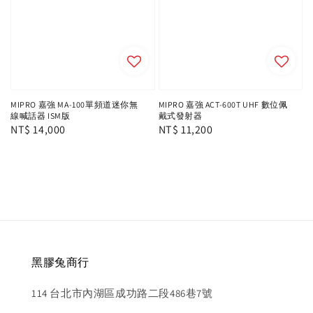
MIPRO 嘉強 MA-100單頻道迷你無
MIPRO 嘉強 ACT-600T UHF 數位佩
線喊話器 ISM版
戴式發射器
Regular
NT$ 14,000
Regular
NT$ 11,200
price
price
黑膠兔商行
114 台北市內湖區成功路二段486巷7號