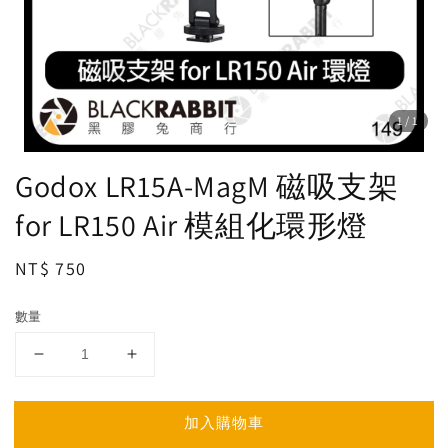
1
/1
Godox LR15A-MagM 磁吸支架
for LR150 Air 模組化環形燈
Regular
NT$ 750
price
數量
加入購物車