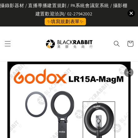
攝錄影器材 / 直播導播建置規劃 / PA系統會議室系統 / 攝影棚
建置歡迎洽詢/ 02-27942002
✨填寫規劃表單✨