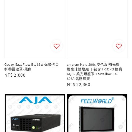
Godox EazyFlow Bty65W 保榮卡口
amaran Halo 200x 雙色溫 補光燈
折疊雷達罩-黑白
燈籠球雙燈組 ｜包含 TRIOPO 捷寶
KQ65 柔光燈籠罩 + Swallow SA-
Regular
NT$ 2,000
806A 氣壓燈架
price
Regular
NT$ 22,360
price