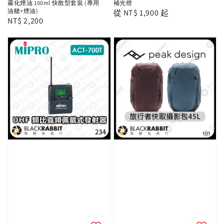
霧化煙油 100ml 快散型套裝 (專用
補光燈
油艙+煙油)
Regular
從
NT$ 1,900
起
Regular
NT$ 2,200
price
price