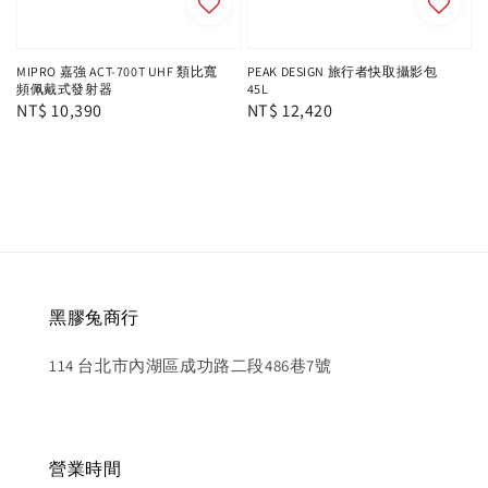
MIPRO 嘉強 ACT-700T UHF 類比寬
PEAK DESIGN 旅行者快取攝影包
頻佩戴式發射器
45L
Regular
NT$ 10,390
Regular
NT$ 12,420
price
price
黑膠兔商行
114 台北市內湖區成功路二段486巷7號
營業時間