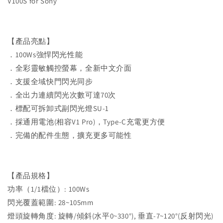
V100S for Sony
【產品亮點】
．100Ws強悍閃光性能
．全彩靈敏觸控螢幕，全新中文介面
．支援全域快門閃光同步
．全出力連續閃光次數可達70次
．標配可拆卸式副閃光燈SU-1
．採通用電池(相容V1 Pro)，Type-C充電更方便
．完備的配件生態，擴充更多可能性
【產品規格】
功率（1/1檔位）: 100Ws
閃光覆蓋範圍: 28~105mm
燈頭旋轉角度: 旋轉/傾斜(水平0~330°), 垂直-7~120°(反射閃光)