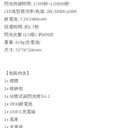
閃光持續時間: 1/300秒~1/20000秒
LED造型燈功率/色溫: 2W/3300K±200K
鋰電池: 7.2V/2980mAh
回電時間: 約1.7秒
閃光次數 (1/1檔): 約400次
重量: 619g(含電池)
尺寸: 72*76*206mm
【包裝內含】
1x 燈體
1x 收納包
1x 分體式副閃光燈SU-1
1x VB30鋰電池
1x USB-C充電線
1x 底座
1x 充電器