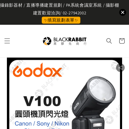
攝錄影器材 / 直播導播建置規劃 / PA系統會議室系統 / 攝影棚
建置歡迎洽詢/ 02-27942002
✨填寫規劃表單✨