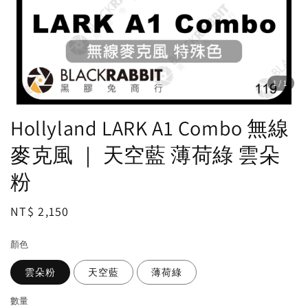
1
/1
Hollyland LARK A1 Combo 無線
麥克風 ｜ 天空藍 薄荷綠 雲朵
粉
Regular
NT$ 2,150
price
顏色
雲朵粉
天空藍
薄荷綠
數量