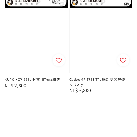
KUPO KCP-835L 起重用Truss掛鉤
Godox MF-T76S TTL 微距雙閃光燈
for Sony
Regular
NT$ 2,800
Regular
NT$ 6,800
price
price