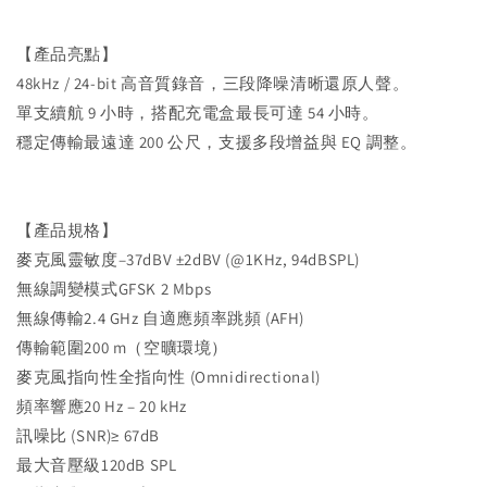
【產品亮點】
48kHz / 24-bit 高音質錄音，三段降噪清晰還原人聲。
單支續航 9 小時，搭配充電盒最長可達 54 小時。
穩定傳輸最遠達 200 公尺，支援多段增益與 EQ 調整。
【產品規格】
麥克風靈敏度–37dBV ±2dBV (@1KHz, 94dBSPL)
無線調變模式GFSK 2 Mbps
無線傳輸2.4 GHz 自適應頻率跳頻 (AFH)
傳輸範圍200 m（空曠環境）
麥克風指向性全指向性 (Omnidirectional)
頻率響應20 Hz – 20 kHz
訊噪比 (SNR)≥ 67dB
最大音壓級120dB SPL