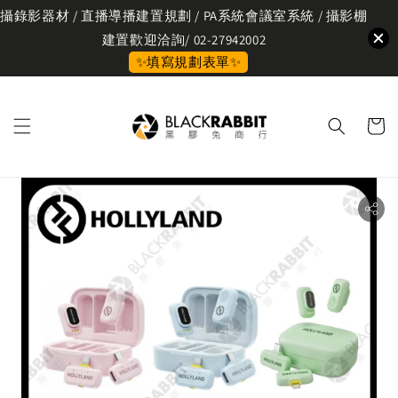
攝錄影器材 / 直播導播建置規劃 / PA系統會議室系統 / 攝影棚
建置歡迎洽詢/ 02-27942002
✨填寫規劃表單✨