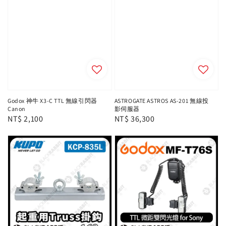
Godox 神牛 X3-C TTL 無線引閃器
ASTROGATE ASTROS AS-201 無線投
Canon
影伺服器
Regular
NT$ 2,100
Regular
NT$ 36,300
price
price