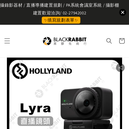
攝錄影器材 / 直播導播建置規劃 / PA系統會議室系統 / 攝影棚
建置歡迎洽詢/ 02-27942002
✨填寫規劃表單✨