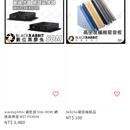
wavesplitter 威世波 50m HDMI 網
DeEcho 吸音板樣品
路延伸器 WST-PEX004
Regular
NT$ 100
Regular
NT$ 3,480
price
price