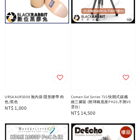
URSA AURS008 無內袋 隱形腰帶 肉
Coman Go! Series T1S 快開式碳纖
色/黑色
維三腳架 (附球碗底座PH20,不附V5
雲台)
Regular
NT$ 1,000
Regular
NT$ 14,500
price
price