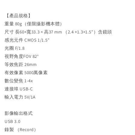
【產品規格】
重量 80g（僅限攝影機本體）
尺寸 長60×寬33.3 × 高37 mm （2.4 ×1.3×1.5"）含鏡頭
感光元件 CMOS 1/1.5"
光圈 F/1.8
視野角度FOV 82°
等效焦距 26mm
有效像素 5000萬像素
數位變焦 1-4x
連接埠 USB-C
輸入電力 5V/1A
影像輸出格式
USB 3.0
錄製 （Record）