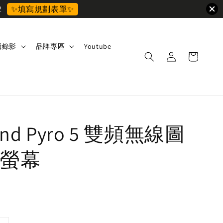
2
✨填寫規劃表單✨
攝錄影
品牌專區
Youtube
land Pyro 5 雙頻無線圖
螢幕