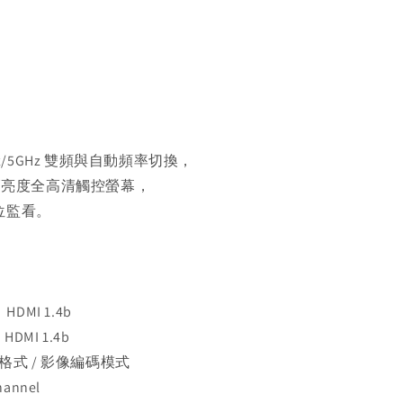
4GHz/5GHz 雙頻與自動頻率切換，
ts 高亮度全高清觸控螢幕，
機位監看。
HDMI 1.4b
DMI 1.4b
訊格式 / 影像編碼模式
hannel