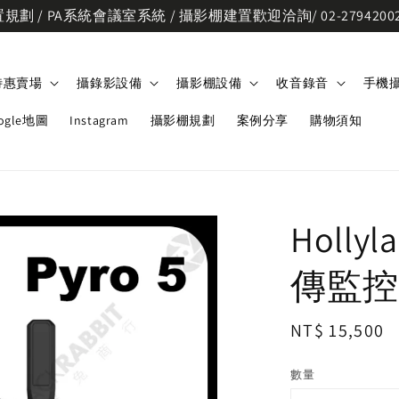
劃 / PA系統會議室系統 / 攝影棚建置歡迎洽詢/ 02-2794200
特惠賣場
攝錄影設備
攝影棚設備
收音錄音
手機
ogle地圖
Instagram
攝影棚規劃
案例分享
購物須知
Holly
傳監控
Regular
NT$ 15,500
price
數量