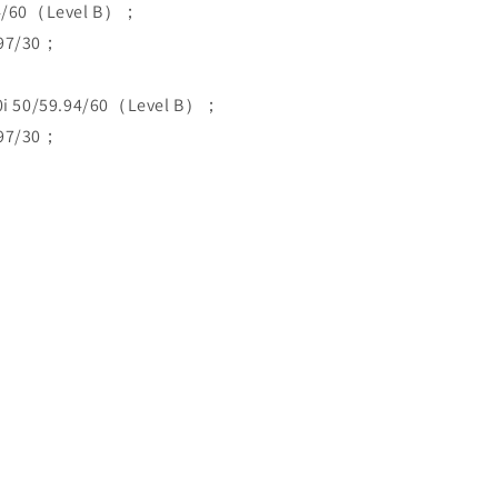
94/60（Level B）；
.97/30；
 50/59.94/60（Level B）；
.97/30；