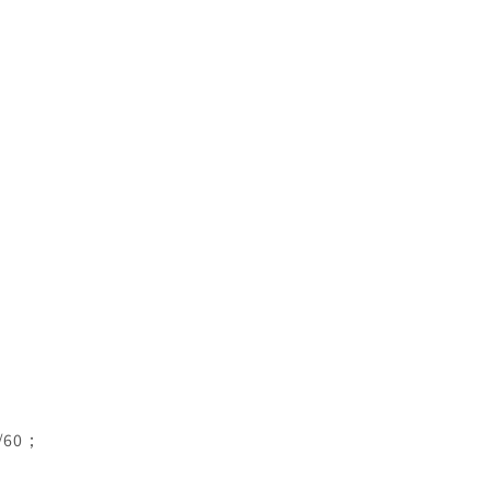
4/60；