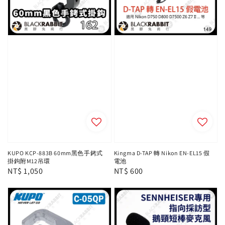
KUPO KCP-883B 60mm黑色手銬式
Kingma D-TAP 轉 Nikon EN-EL15 假
掛鉤附M12吊環
電池
Regular
NT$ 1,050
Regular
NT$ 600
price
price