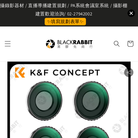
攝錄影器材 / 直播導播建置規劃 / PA系統會議室系統 / 攝影棚
建置歡迎洽詢/ 02-27942002
✨填寫規劃表單✨