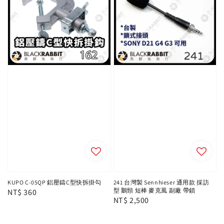
KUPO C-05QP 鋁壓鑄C型快拆掛勾
241 台灣製 Sennhieser 通用款 採訪
型 鵝頸 短棒 麥克風 副廠 帶鎖
Regular
NT$ 360
Regular
NT$ 2,500
price
price