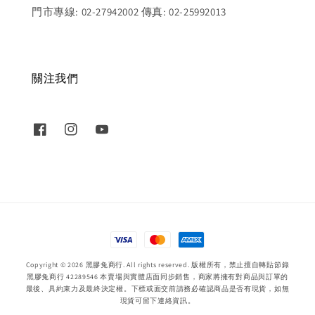
門市專線: 02-27942002 傳真: 02-25992013
關注我們
Copyright © 2026 黑膠兔商行. All rights reserved. 版權所有，禁止擅自轉貼節錄
黑膠兔商行 42289546 本賣場與實體店面同步銷售，商家將擁有對商品與訂單的
最後、具約束力及最終決定權。下標或面交前請務必確認商品是否有現貨，如無
現貨可留下連絡資訊。