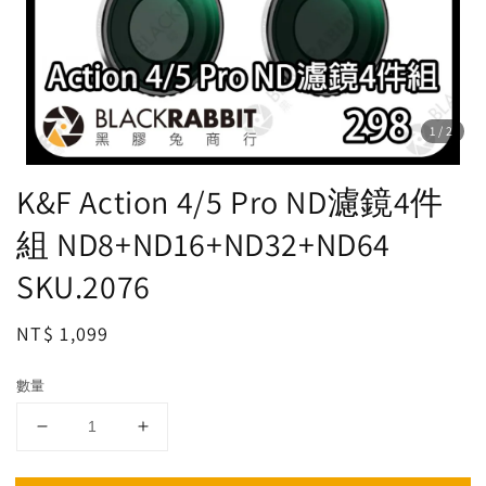
1
/2
K&F Action 4/5 Pro ND濾鏡4件
組 ND8+ND16+ND32+ND64
SKU.2076
Regular
NT$ 1,099
price
數量