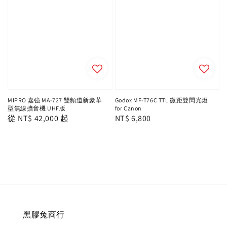
MIPRO 嘉強 MA-727 雙頻道新豪華
Godox MF-T76C TTL 微距雙閃光燈
型無線擴音機 UHF版
for Canon
Regular
從
NT$ 42,000
起
Regular
NT$ 6,800
price
price
黑膠兔商行