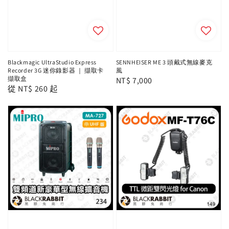
Blackmagic UltraStudio Express
SENNHEISER ME 3 頭戴式無線麥克
Recorder 3G 迷你錄影器 ｜ 擷取卡
風
擷取盒
Regular
NT$ 7,000
Regular
從
NT$ 260
起
price
price