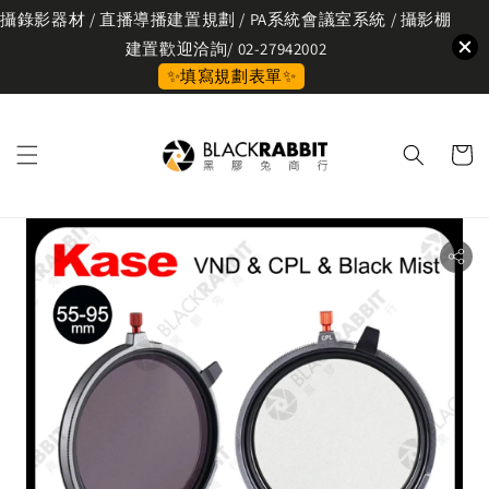
攝錄影器材 / 直播導播建置規劃 / PA系統會議室系統 / 攝影棚
建置歡迎洽詢/ 02-27942002
✨填寫規劃表單✨