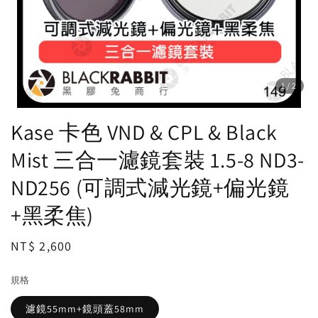
1
/2
Kase 卡色 VND & CPL & Black
Mist 三合一濾鏡套裝 1.5-8 ND3-
ND256 (可調式減光鏡+偏光鏡
+黑柔焦)
Regular
NT$ 2,600
price
規格
濾鏡55mm+鏡頭蓋58mm