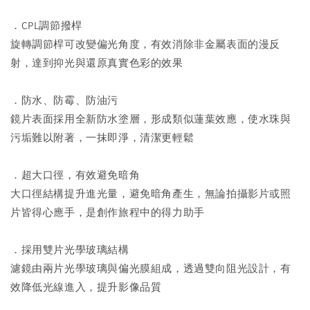
．CPL調節撥桿
旋轉調節桿可改變偏光角度，有效消除非金屬表面的漫反
射，達到抑光與還原真實色彩的效果
．防水、防霉、防油污
鏡片表面採用全新防水塗層，形成類似蓮葉效應，使水珠與
污垢難以附著，一抹即淨，清潔更輕鬆
．超大口徑，有效避免暗角
大口徑結構提升進光量，避免暗角產生，無論拍攝影片或照
片皆得心應手，是創作旅程中的得力助手
．採用雙片光學玻璃結構
濾鏡由兩片光學玻璃與偏光膜組成，透過雙向阻光設計，有
效降低光線進入，提升影像品質