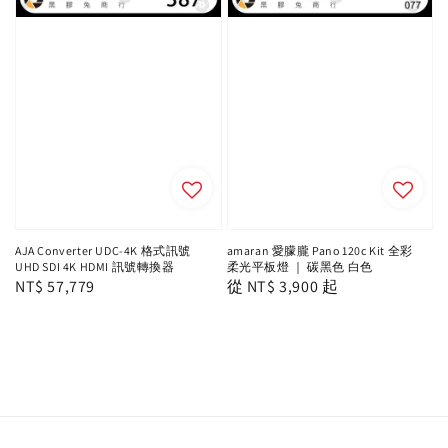
AJA Converter UDC-4K 格式訊號
amaran 愛朦朧 Pano 120c Kit 全彩
UHD SDI 4K HDMI 訊號轉換器
柔光平板燈 ｜ 碳黑色 白色
Regular
NT$ 57,779
Regular
從
NT$ 3,900
起
price
price