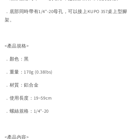
．底部同時帶有1/4"-20母孔，可以接上KUPO 357桌上型腳
架。
<產品規格>
．顏色：黑
．重量：170g (0.38lbs)
．材質：鋁合金
．使用長度：19~59cm
．螺絲規格：1/4"-20
<產品內容>