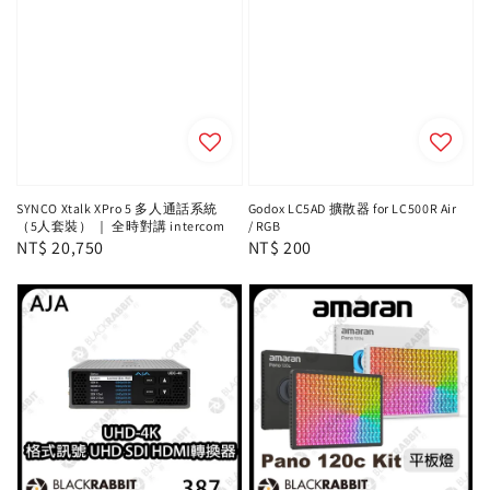
SYNCO Xtalk XPro 5 多人通話系統
Godox LC5AD 擴散器 for LC500R Air
（5人套裝） ｜ 全時對講 intercom
/ RGB
Regular
NT$ 20,750
Regular
NT$ 200
price
price