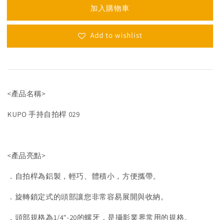
加入購物車
Add to wishlist
<產品名稱>
KUPO 手持自拍桿 029
<產品亮點>
．自拍桿為鋁製，輕巧、體積小，方便攜帶。
．旋轉鎖定式的頭部讓您非常容易展開與收納。
．頭部規格為1/4"-20的螺牙，是攝影業界常用的規格。