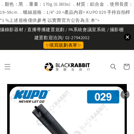
．顏色：黑 ．重量：170g (0.38lbs) ．材質：鋁合金 ．使用長度：
19~59cm ．螺絲規格：1/4"-20 <產品內容> KUPO 029 手持自拍桿
*1 %上述規格僅供參考 以實際官方公告為主 本">
攝錄影器材 / 直播導播建置規劃 / PA系統會議室系統 / 攝影棚
建置歡迎洽詢/ 02-27942002
✨填寫規劃表單✨