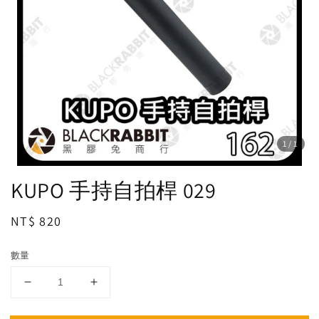
1
/1
KUPO 手持自拍桿 029
Regular
NT$ 820
price
數量