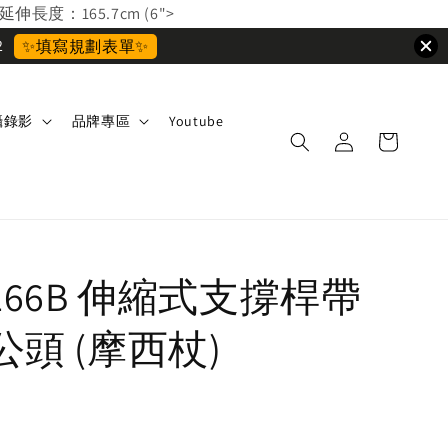
延伸長度：165.7cm (6">
2
✨填寫規劃表單✨
攝錄影
品牌專區
Youtube
 166B 伸縮式支撐桿帶
公頭 (摩西杖)