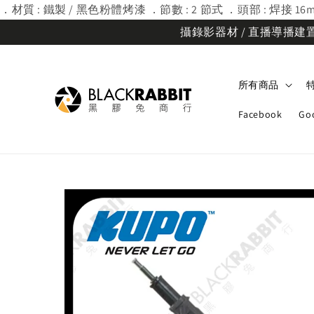
．材質 : 鐵製 / 黑色粉體烤漆 ．節數 : 2 節式 ．頭部 : 焊接 16mm 
攝錄影器材 / 直播導播建置規
所有商品
Facebook
Go