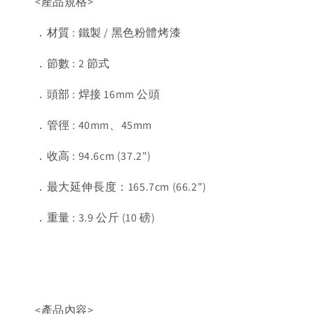
<產品規格>
．材質 : 鐵製 / 黑色粉體烤漆
．節數 : 2 節式
．頭部 : 焊接 16mm 公頭
．管徑 : 40mm、45mm
．收高 : 94.6cm (37.2")
．最大延伸長度：165.7cm (66.2")
．重量 : 3.9 公斤 (10 磅)
<產品內容>