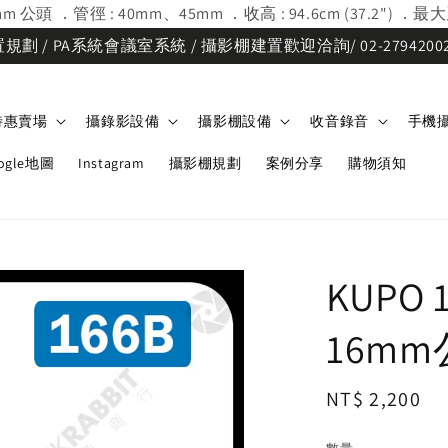
公頭 ．管徑 : 40mm、45mm ．收高 : 94.6cm (37.2") ．最大
劃 / PA系統會議室系統 / 攝影棚建置歡迎洽詢/ 02-2794200
特惠賣場
攝錄影設備
攝影棚設備
收音錄音
手機
ogle地圖
Instagram
攝影棚規劃
案例分享
購物須知
KUPO
16mm
Regular
NT$ 2,200
price