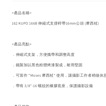
<產品名稱>
162 KUPO 166B 伸縮式支撐桿帶16mm公頭 (摩西杖)
<產品亮點>
．伸縮式支架，方便攜帶和調整高度
．鐵製加以黑色粉體烤漆製成，耐用堅固
．可當作 "Moses 摩西杖" 使用，讓攝影工作者稍做休
．帶有 3/8"-16 螺紋的橡膠底座，保護攝影設備